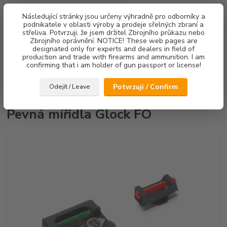
0
ks
Následující stránky jsou určeny výhradně pro odborníky a
za
0,00 Kč
podnikatele v oblasti výroby a prodeje sřelných zbraní a
střeliva. Potvrzuji, že jsem držitel Zbrojního průkazu nebo
Menu
Zbrojního oprávnění. NOTICE! These web pages are
designated only for experts and dealers in field of
production and trade with firearms and ammunition. I am
confirming that i am holder of gun passport or license!
Hledat
Potvrzuji / Confirm
Odejít / Leave
Úvod
Mířidla
Pevná mířidla Glock FO
Pevná mířidla Glock FO