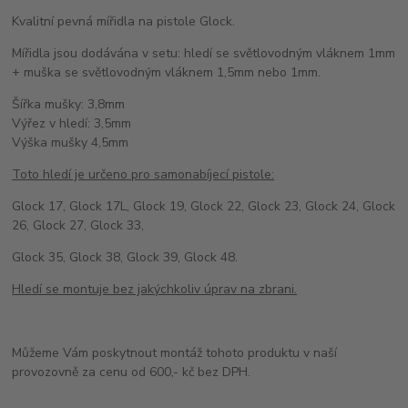
Kvalitní pevná mířidla na pistole Glock.
Mířidla jsou dodávána v setu: hledí se světlovodným vláknem 1mm
+ muška se světlovodným vláknem 1,5mm nebo 1mm.
Šířka mušky: 3,8mm
Výřez v hledí: 3,5mm
Výška mušky 4,5mm
Toto hledí je určeno pro samonabíjecí pistole:
Glock 17, Glock 17L, Glock 19, Glock 22, Glock 23, Glock 24, Glock
26, Glock 27, Glock 33,
Glock 35, Glock 38, Glock 39, Glock 48.
Hledí se montuje bez jakýchkoliv úprav na zbrani.
Můžeme Vám poskytnout montáž tohoto produktu v naší
provozovně za cenu od 600,- kč bez DPH.