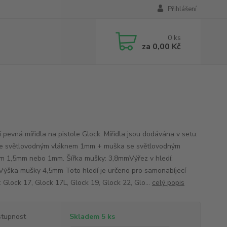
Přihlášení
0
ks
za
0,00 Kč
í pevná mířidla na pistole Glock. Mířidla jsou dodávána v setu:
se světlovodným vláknem 1mm + muška se světlovodným
m 1,5mm nebo 1mm. Šířka mušky: 3,8mmVýřez v hledí:
ýška mušky 4,5mm Toto hledí je určeno pro samonabíjecí
: Glock 17, Glock 17L, Glock 19, Glock 22, Glo...
celý popis
tupnost
Skladem 5 ks