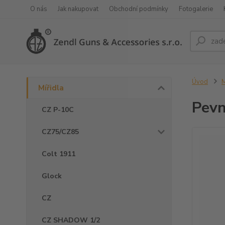
O nás
Jak nakupovat
Obchodní podmínky
Fotogalerie
Úvod
M
Mířidla
Pevn
CZ P-10C
CZ75/CZ85
Colt 1911
Glock
CZ
CZ SHADOW 1/2