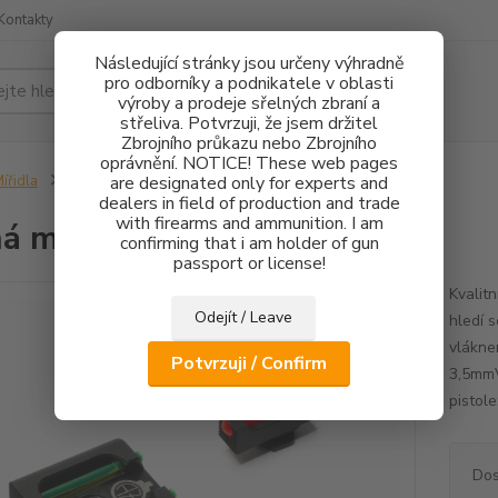
Kontakty
Následující stránky jsou určeny výhradně
pro odborníky a podnikatele v oblasti
Hledat
výroby a prodeje sřelných zbraní a
střeliva. Potvrzuji, že jsem držitel
Zbrojního průkazu nebo Zbrojního
oprávnění. NOTICE! These web pages
ířidla
Pevná mířidla Glock FO
are designated only for experts and
dealers in field of production and trade
with firearms and ammunition. I am
á mířidla Glock FO
confirming that i am holder of gun
passport or license!
Kvalitn
Odejít / Leave
hledí 
vlákne
Potvrzuji / Confirm
3,5mmV
pistole
Dos