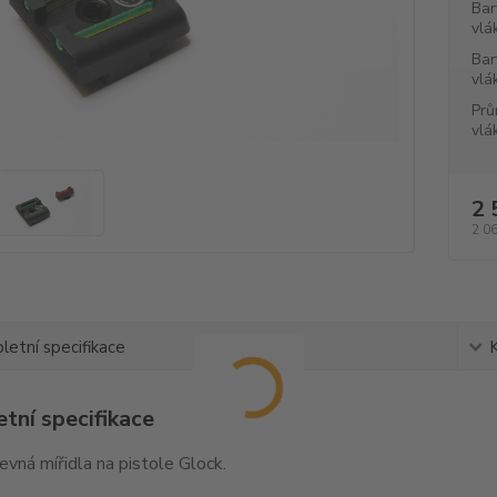
Bar
vlá
Bar
vlá
Prů
vlá
2 
2 0
etní specifikace
tní specifikace
pevná mířidla na pistole Glock.