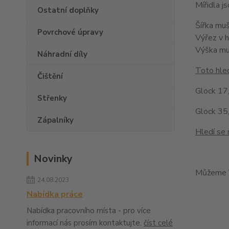
Mířidla 
Ostatní doplňky
Šířka mu
Povrchové úpravy
Výřez v 
Výška m
Náhradní díly
Toto hled
Čištění
Glock 17,
Střenky
Glock 35,
Zápalníky
Hledí se 
Novinky
Můžeme V
24.08.2023
Nabídka práce
Nabídka pracovního místa - pro více
informací nás prosím kontaktujte.
číst celé