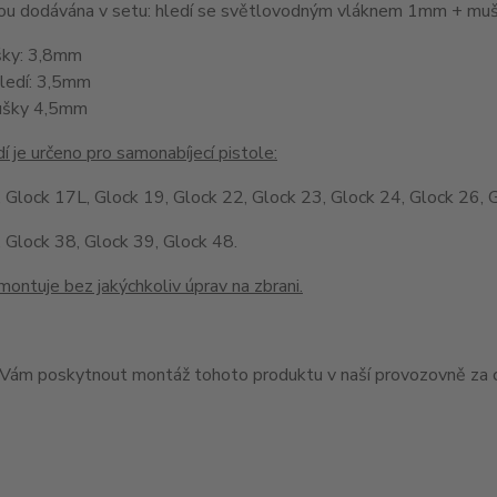
jsou dodávána v setu: hledí se světlovodným vláknem 1mm + 
šky: 3,8mm
hledí: 3,5mm
ušky 4,5mm
í je určeno pro samonabíjecí pistole:
 Glock 17L, Glock 19, Glock 22, Glock 23, Glock 24, Glock 26, 
 Glock 38, Glock 39, Glock 48.
montuje bez jakýchkoliv úprav na zbrani.
ám poskytnout montáž tohoto produktu v naší provozovně za c