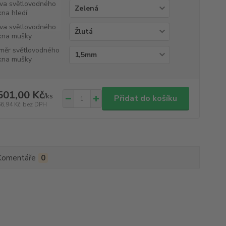
va světlovodného
kna hledí
va světlovodného
kna mušky
měr světlovodného
kna mušky
501,00 Kč
/
ks
Přidat do košíku
66,94 Kč
bez DPH
Komentáře
0