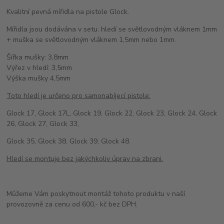
Kvalitní pevná mířidla na pistole Glock.
Mířidla jsou dodávána v setu: hledí se světlovodným vláknem 1mm
+ muška se světlovodným vláknem 1,5mm nebo 1mm.
Šířka mušky: 3,8mm
Výřez v hledí: 3,5mm
Výška mušky 4,5mm
Toto hledí je určeno pro samonabíjecí pistole:
Glock 17, Glock 17L, Glock 19, Glock 22, Glock 23, Glock 24, Glock
26, Glock 27, Glock 33,
Glock 35, Glock 38, Glock 39, Glock 48.
Hledí se montuje bez jakýchkoliv úprav na zbrani.
Můžeme Vám poskytnout montáž tohoto produktu v naší
provozovně za cenu od 600,- kč bez DPH.