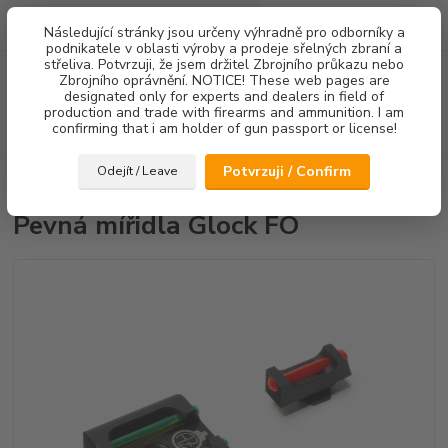
0
ks
Následující stránky jsou určeny výhradně pro odborníky a
za
0,00 Kč
podnikatele v oblasti výroby a prodeje sřelných zbraní a
střeliva. Potvrzuji, že jsem držitel Zbrojního průkazu nebo
Menu
Zbrojního oprávnění. NOTICE! These web pages are
designated only for experts and dealers in field of
production and trade with firearms and ammunition. I am
confirming that i am holder of gun passport or license!
Hledat
Potvrzuji / Confirm
Odejít / Leave
Úvod
Mířidla
Pevná mířidla Glock FO
Pevná mířidla Glock FO