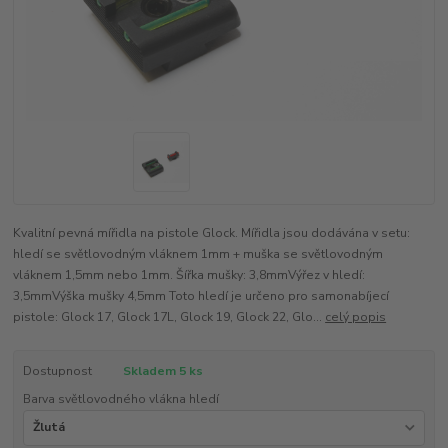
Kvalitní pevná mířidla na pistole Glock. Mířidla jsou dodávána v setu:
hledí se světlovodným vláknem 1mm + muška se světlovodným
vláknem 1,5mm nebo 1mm. Šířka mušky: 3,8mmVýřez v hledí:
3,5mmVýška mušky 4,5mm Toto hledí je určeno pro samonabíjecí
pistole: Glock 17, Glock 17L, Glock 19, Glock 22, Glo...
celý popis
Dostupnost
Skladem 5 ks
Barva světlovodného vlákna hledí