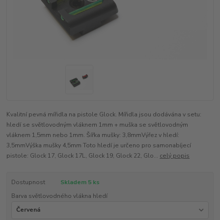
Kvalitní pevná mířidla na pistole Glock. Mířidla jsou dodávána v setu:
hledí se světlovodným vláknem 1mm + muška se světlovodným
vláknem 1,5mm nebo 1mm. Šířka mušky: 3,8mmVýřez v hledí:
3,5mmVýška mušky 4,5mm Toto hledí je určeno pro samonabíjecí
pistole: Glock 17, Glock 17L, Glock 19, Glock 22, Glo...
celý popis
Dostupnost
Skladem 5 ks
Barva světlovodného vlákna hledí