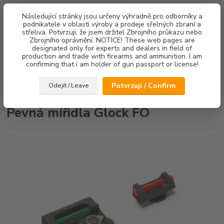
0
ks
Následující stránky jsou určeny výhradně pro odborníky a
za
0,00 Kč
podnikatele v oblasti výroby a prodeje sřelných zbraní a
střeliva. Potvrzuji, že jsem držitel Zbrojního průkazu nebo
Menu
Zbrojního oprávnění. NOTICE! These web pages are
designated only for experts and dealers in field of
production and trade with firearms and ammunition. I am
confirming that i am holder of gun passport or license!
Hledat
Potvrzuji / Confirm
Odejít / Leave
Úvod
Mířidla
Pevná mířidla Glock FO
Pevná mířidla Glock FO