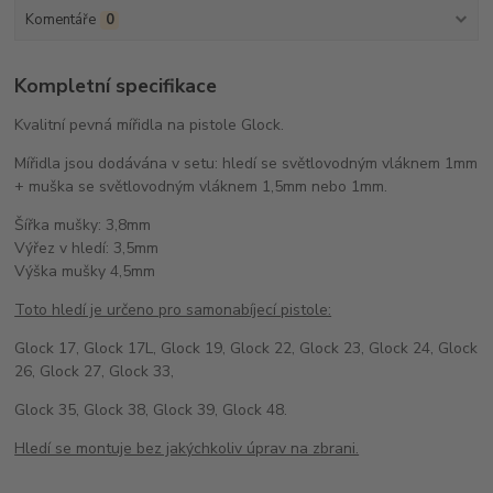
Komentáře
0
Kompletní specifikace
Kvalitní pevná mířidla na pistole Glock.
Mířidla jsou dodávána v setu: hledí se světlovodným vláknem 1mm
+ muška se světlovodným vláknem 1,5mm nebo 1mm.
Šířka mušky: 3,8mm
Výřez v hledí: 3,5mm
Výška mušky 4,5mm
Toto hledí je určeno pro samonabíjecí pistole:
Glock 17, Glock 17L, Glock 19, Glock 22, Glock 23, Glock 24, Glock
26, Glock 27, Glock 33,
Glock 35, Glock 38, Glock 39, Glock 48.
Hledí se montuje bez jakýchkoliv úprav na zbrani.