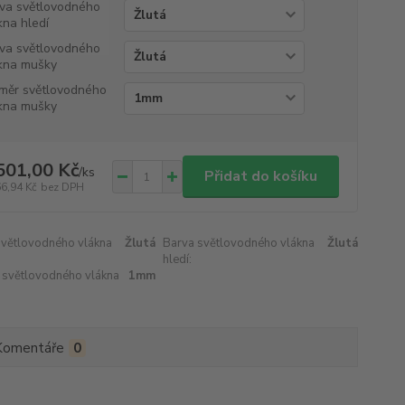
va světlovodného
kna hledí
va světlovodného
kna mušky
měr světlovodného
kna mušky
501,00 Kč
/
ks
Přidat do košíku
66,94 Kč
bez DPH
světlovodného vlákna
Žlutá
Barva světlovodného vlákna
Žlutá
hledí:
 světlovodného vlákna
1mm
Komentáře
0