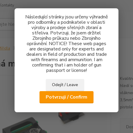
Kontakty
Následující stránky jsou určeny výhradně
pro odborníky a podnikatele v oblasti
Hledat
výroby a prodeje sřelných zbraní a
střeliva. Potvrzuji, že jsem držitel
Zbrojního průkazu nebo Zbrojního
oprávnění. NOTICE! These web pages
ířidla
Pevná mířidla Glock FO
are designated only for experts and
dealers in field of production and trade
with firearms and ammunition. I am
á mířidla Glock FO
confirming that i am holder of gun
passport or license!
Kvalitn
Odejít / Leave
hledí 
vlákne
Potvrzuji / Confirm
3,5mmV
pistole
Dos