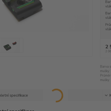
Bar
vlá
Bar
vlá
Prů
vlá
2 
2 0
Barva 
mušky:
Průměr
mušky:
etní specifikace