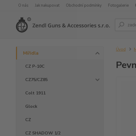
O nás
Jak nakupovat
Obchodní podmínky
Fotogalerie
Úvod
M
Mířidla
Pevn
CZ P-10C
CZ75/CZ85
Colt 1911
Glock
CZ
CZ SHADOW 1/2