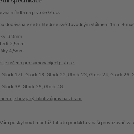
tní specifikace
pevná mířidla na pistole Glock.
jsou dodávána v setu: hledí se světlovodným vláknem 1mm + 
šky: 3,8mm
hledí: 3,5mm
ušky 4,5mm
í je určeno pro samonabíjecí pistole:
 Glock 17L, Glock 19, Glock 22, Glock 23, Glock 24, Glock 26, 
 Glock 38, Glock 39, Glock 48.
montuje bez jakýchkoliv úprav na zbrani.
ám poskytnout montáž tohoto produktu v naší provozovně za c