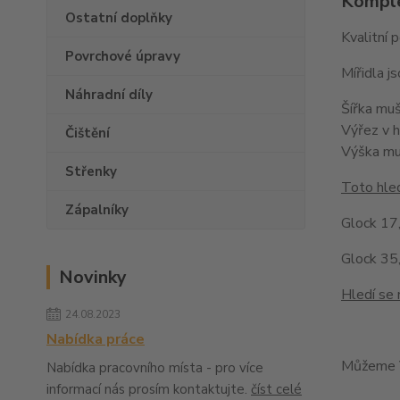
Komple
Ostatní doplňky
Kvalitní 
Povrchové úpravy
Mířidla 
Náhradní díly
Šířka mu
Výřez v 
Čištění
Výška m
Střenky
Toto hled
Zápalníky
Glock 17,
Glock 35,
Novinky
Hledí se 
24.08.2023
Nabídka práce
Můžeme V
Nabídka pracovního místa - pro více
informací nás prosím kontaktujte.
číst celé