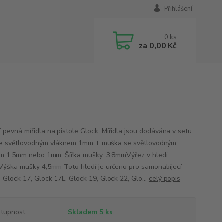
Přihlášení
0
ks
za
0,00 Kč
í pevná mířidla na pistole Glock. Mířidla jsou dodávána v setu:
se světlovodným vláknem 1mm + muška se světlovodným
m 1,5mm nebo 1mm. Šířka mušky: 3,8mmVýřez v hledí:
ýška mušky 4,5mm Toto hledí je určeno pro samonabíjecí
: Glock 17, Glock 17L, Glock 19, Glock 22, Glo...
celý popis
tupnost
Skladem 5 ks