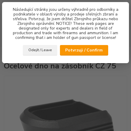
0
ks
Následující stránky jsou určeny výhradně pro odborníky a
za
0,00 Kč
podnikatele v oblasti výroby a prodeje sřelných zbraní a
střeliva. Potvrzuji, že jsem držitel Zbrojního průkazu nebo
Menu
Zbrojního oprávnění. NOTICE! These web pages are
designated only for experts and dealers in field of
production and trade with firearms and ammunition. I am
confirming that i am holder of gun passport or license!
Hledat
Potvrzuji / Confirm
Odejít / Leave
Úvod
Botky zásobníků
Ocelové dno na zásobník CZ 75
Ocelové dno na zásobník CZ 75