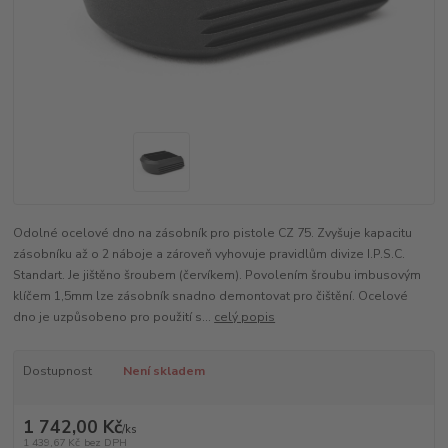
Odolné ocelové dno na zásobník pro pistole CZ 75. Zvyšuje kapacitu
zásobníku až o 2 náboje a zároveň vyhovuje pravidlům divize I.P.S.C.
Standart. Je jištěno šroubem (červíkem). Povolením šroubu imbusovým
klíčem 1,5mm lze zásobník snadno demontovat pro čištění. Ocelové
dno je uzpůsobeno pro použití s...
celý popis
Dostupnost
Není skladem
1 742,00 Kč
/
ks
1 439,67 Kč
bez DPH