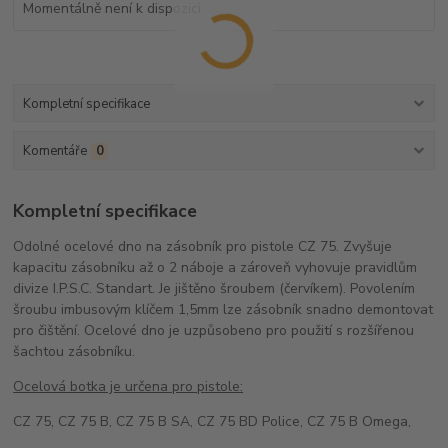
Momentálně není k dispozici
Kompletní specifikace
Komentáře
0
Kompletní specifikace
Odolné ocelové dno na zásobník pro pistole CZ 75. Zvyšuje
kapacitu zásobníku až o 2 náboje a zároveň vyhovuje pravidlům
divize I.P.S.C. Standart. Je jištěno šroubem (červíkem). Povolením
šroubu imbusovým klíčem 1,5mm lze zásobník snadno demontovat
pro čištění. Ocelové dno je uzpůsobeno pro použití s rozšířenou
šachtou zásobníku.
Ocelová botka je určena pro pistole:
CZ 75, CZ 75 B, CZ 75 B SA, CZ 75 BD Police, CZ 75 B Omega,