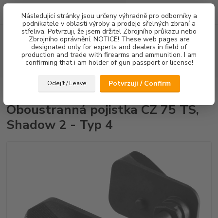
0
ks
Následující stránky jsou určeny výhradně pro odborníky a
za
0,00 Kč
podnikatele v oblasti výroby a prodeje sřelných zbraní a
střeliva. Potvrzuji, že jsem držitel Zbrojního průkazu nebo
Menu
Zbrojního oprávnění. NOTICE! These web pages are
designated only for experts and dealers in field of
production and trade with firearms and ammunition. I am
confirming that i am holder of gun passport or license!
Hledat
Potvrzuji / Confirm
Odejít / Leave
Úvod
Pojistky
Oboustranná pojistka CZ 75 TS, Shadow 2 - Typ 4
Oboustranná pojistka CZ 75 TS,
Shadow 2 - Typ 4