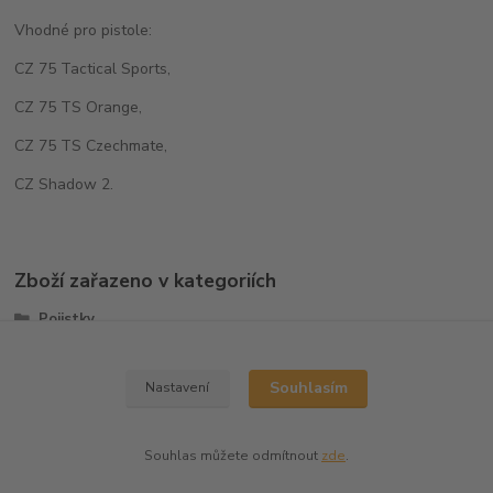
Vhodné pro pistole:
CZ 75 Tactical Sports,
CZ 75 TS Orange,
CZ 75 TS Czechmate,
CZ Shadow 2.
Zboží zařazeno v kategoriích
Pojistky
CZ-SP01/CZ-SP01 SHADOW
Souhlasím
Nastavení
Souhlas můžete odmítnout
zde
.
Vytvořeno na
Eshop-rychle.cz