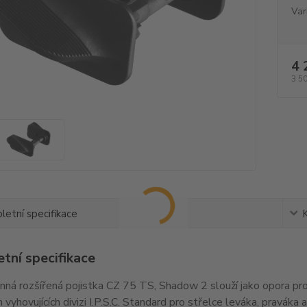
Var
4 
3 5
etní specifikace
tní specifikace
ná rozšířená pojistka CZ 75 TS, Shadow 2 slouží jako opora pro 
h vyhovujících divizi I.P.S.C. Standard pro střelce leváka, praváka