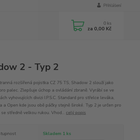
Přihlášení
0
ks
za
0,00 Kč
dow 2 - Typ 2
ranná rozšířená pojistka CZ 75 TS, Shadow 2 slouží jako
pro palec. Zlepšuje úchop a ovládání zbraně. Vyrábí se ve
ách vyhovujících divizi I.P.S.C. Standard pro střelce leváka,
a a Open kde jsou obě páčky stejně široké. Typ 2 je určen pro
e se středně velkou rukou. Vhod...
celý popis
tupnost
Skladem 1 ks