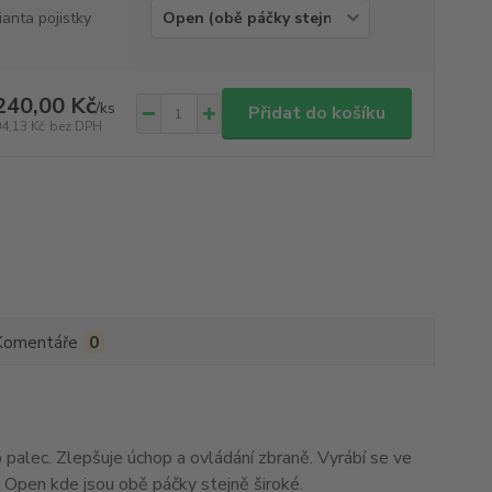
ianta pojistky
240,00 Kč
/
ks
Přidat do košíku
04,13 Kč
bez DPH
Komentáře
0
palec. Zlepšuje úchop a ovládání zbraně. Vyrábí se ve
 a Open kde jsou obě páčky stejně široké.