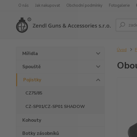
O nás
Jak nakupovat
Obchodní podmínky
Fotogalerie
Úvod
P
Mířidla
Obou
Spouště
Pojistky
CZ75/85
CZ-SP01/CZ-SP01 SHADOW
Kohouty
Botky zásobníků