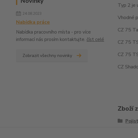
Novinky
Typ 2 je 
24.08.2023
Vhodné pr
Nabídka práce
CZ 75 Tac
Nabídka pracovního místa - pro více
informací nás prosím kontaktujte.
číst celé
CZ 75 TS
CZ 75 TS
Zobrazit všechny novinky
CZ Shado
Zboží 
Pojis