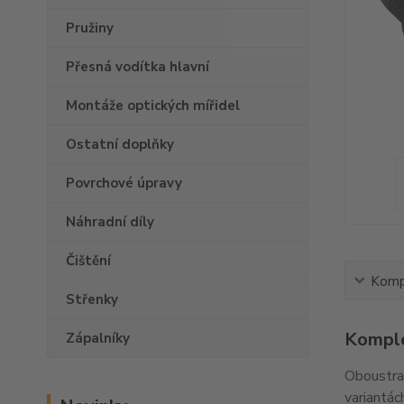
Pružiny
Přesná vodítka hlavní
Montáže optických mířidel
Ostatní doplňky
Povrchové úpravy
Náhradní díly
Čištění
Kompl
Střenky
Komple
Zápalníky
Oboustran
variantác