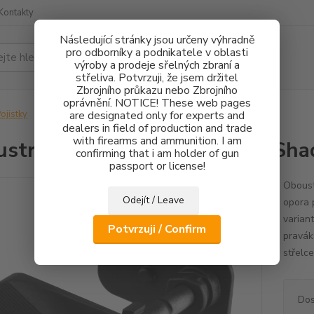
Kontakty
Následující stránky jsou určeny výhradně
pro odborníky a podnikatele v oblasti
Hledat
výroby a prodeje sřelných zbraní a
střeliva. Potvrzuji, že jsem držitel
Zbrojního průkazu nebo Zbrojního
oprávnění. NOTICE! These web pages
ojistky
Oboustranná pojistka CZ 75 TS, Shadow 2 - Typ 2
are designated only for experts and
dealers in field of production and trade
with firearms and ammunition. I am
stranná pojistka CZ 75 TS, Sha
confirming that i am holder of gun
passport or license!
Oboust
Odejít / Leave
opora 
variant
Potvrzuji / Confirm
pravák
střelc
Dos