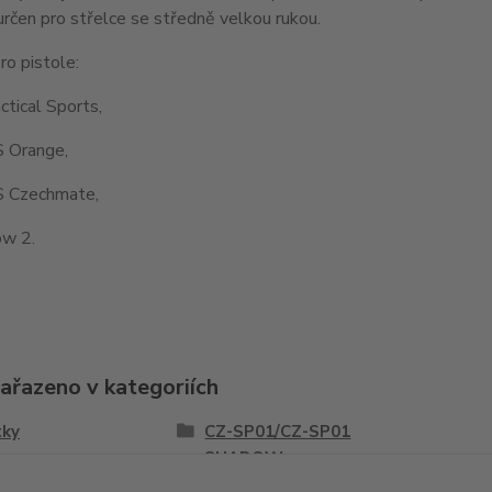
určen pro střelce se středně velkou rukou.
o pistole:
tical Sports,
 Orange,
 Czechmate,
w 2.
zařazeno v kategoriích
tky
CZ-SP01/CZ-SP01
SHADOW