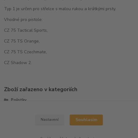
Typ 1 je určen pro střelce s malou rukou a krátkými prsty.
Vhodné pro pistole:
CZ 75 Tactical Sports,
CZ 75 TS Orange,
CZ 75 TS Czechmate,
CZ Shadow 2.
Zboží zařazeno v kategoriích
Pojistky
CZ-SP01/CZ-SP01 SHADOW
Souhlasím
Nastavení