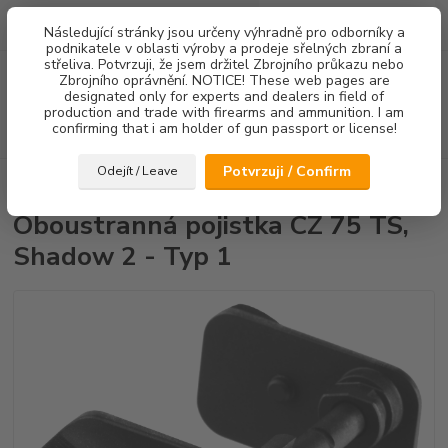
0
ks
Následující stránky jsou určeny výhradně pro odborníky a
za
0,00 Kč
podnikatele v oblasti výroby a prodeje sřelných zbraní a
střeliva. Potvrzuji, že jsem držitel Zbrojního průkazu nebo
Menu
Zbrojního oprávnění. NOTICE! These web pages are
designated only for experts and dealers in field of
production and trade with firearms and ammunition. I am
confirming that i am holder of gun passport or license!
Hledat
Potvrzuji / Confirm
Odejít / Leave
Úvod
Pojistky
Oboustranná pojistka CZ 75 TS, Shadow 2 - Typ 1
Oboustranná pojistka CZ 75 TS,
Shadow 2 - Typ 1