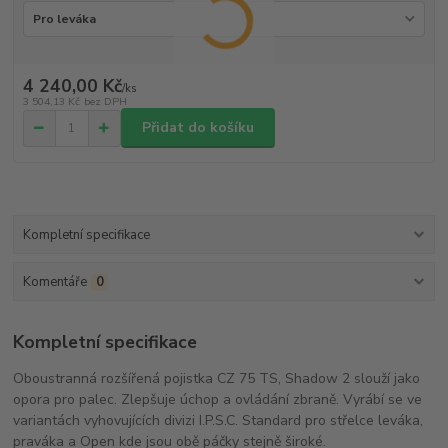
4 240,00 Kč
/
ks
3 504,13 Kč
bez DPH
Přidat do košíku
Kompletní specifikace
Komentáře
0
Kompletní specifikace
Oboustranná rozšířená pojistka CZ 75 TS, Shadow 2 slouží jako
opora pro palec. Zlepšuje úchop a ovládání zbraně. Vyrábí se ve
variantách vyhovujících divizi I.P.S.C. Standard pro střelce leváka,
praváka a Open kde jsou obě páčky stejně široké.