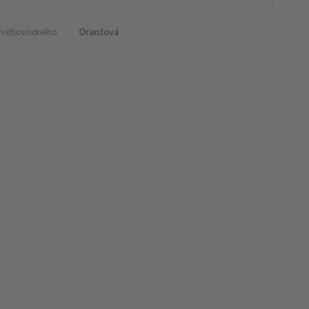
světlovodného
Oranžová