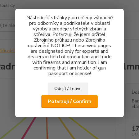
Kontakty
Následující stránky jsou určeny výhradně
pro odborníky a podnikatele v oblasti
Hledat
výroby a prodeje sřelných zbraní a
střeliva. Potvrzuji, že jsem držitel
Zbrojního průkazu nebo Zbrojního
oprávnění. NOTICE! These web pages
áhradní díly
Náhradní optické vlákno průměr 1mm
are designated only for experts and
dealers in field of production and trade
with firearms and ammunition. I am
adní optické vlákno průměr 1m
confirming that i am holder of gun
passport or license!
Odejít / Leave
Dos
Potvrzuji / Confirm
Bar
vlá
17
147