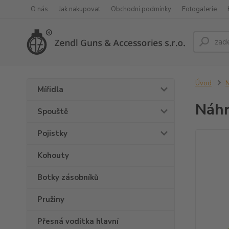
O nás
Jak nakupovat
Obchodní podmínky
Fotogalerie
Úvod
N
Mířidla
Náhr
Spouště
Pojistky
Kohouty
Botky zásobníků
Pružiny
Přesná vodítka hlavní