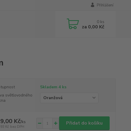
Přihlášení
0
ks
za
0,00 Kč
m
tupnost
Skladem 4 ks
va světlovodného
kna
9,00 Kč
/
ks
Přidat do košíku
,93 Kč
bez DPH