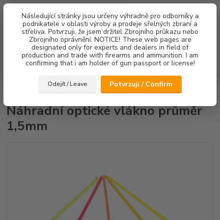
0
ks
Následující stránky jsou určeny výhradně pro odborníky a
za
0,00 Kč
podnikatele v oblasti výroby a prodeje sřelných zbraní a
střeliva. Potvrzuji, že jsem držitel Zbrojního průkazu nebo
Menu
Zbrojního oprávnění. NOTICE! These web pages are
designated only for experts and dealers in field of
production and trade with firearms and ammunition. I am
confirming that i am holder of gun passport or license!
Hledat
Potvrzuji / Confirm
Odejít / Leave
Úvod
Náhradní díly
Náhradní optické vlákno průměr 1,5mm
Náhradní optické vlákno průměr
1,5mm