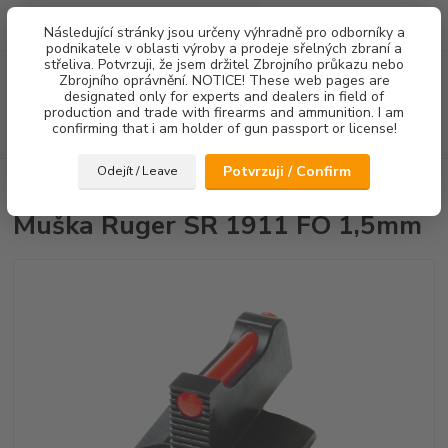
0
ks
Následující stránky jsou určeny výhradně pro odborníky a
za
0,00 Kč
podnikatele v oblasti výroby a prodeje sřelných zbraní a
střeliva. Potvrzuji, že jsem držitel Zbrojního průkazu nebo
Menu
Zbrojního oprávnění. NOTICE! These web pages are
designated only for experts and dealers in field of
production and trade with firearms and ammunition. I am
confirming that i am holder of gun passport or license!
Hledat
Potvrzuji / Confirm
Odejít / Leave
Úvod
Mířidla
Muška Ruger SR 1911 FO 1,5mm
Muška Ruger SR 1911 FO 1,5mm