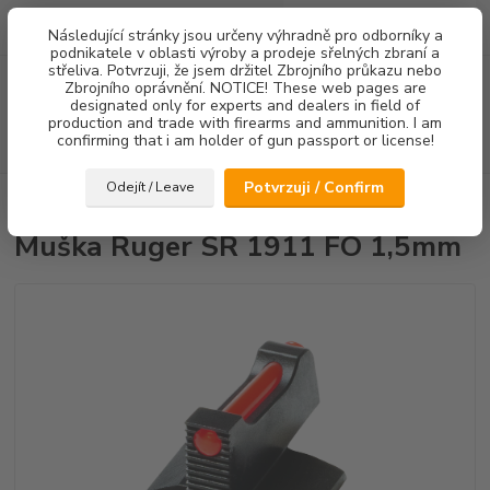
0
ks
Následující stránky jsou určeny výhradně pro odborníky a
za
0,00 Kč
podnikatele v oblasti výroby a prodeje sřelných zbraní a
střeliva. Potvrzuji, že jsem držitel Zbrojního průkazu nebo
Menu
Zbrojního oprávnění. NOTICE! These web pages are
designated only for experts and dealers in field of
production and trade with firearms and ammunition. I am
confirming that i am holder of gun passport or license!
Hledat
Potvrzuji / Confirm
Odejít / Leave
Úvod
Mířidla
Muška Ruger SR 1911 FO 1,5mm
Muška Ruger SR 1911 FO 1,5mm