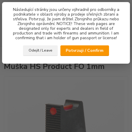
0
ks
Následující stránky jsou určeny výhradně pro odborníky a
za
0,00 Kč
podnikatele v oblasti výroby a prodeje sřelných zbraní a
střeliva. Potvrzuji, že jsem držitel Zbrojního průkazu nebo
Menu
Zbrojního oprávnění. NOTICE! These web pages are
designated only for experts and dealers in field of
production and trade with firearms and ammunition. I am
confirming that i am holder of gun passport or license!
Hledat
Potvrzuji / Confirm
Odejít / Leave
Úvod
Mířidla
Muška HS Product FO 1mm
Muška HS Product FO 1mm