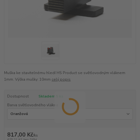
Muška ke stavitelnému hledí HS Product se světlovodným vláknem
1mm. Výška mušky: 10mm
celý popis
Dostupnost
Skladem 5 ks
Barva světlovodného vlákna
817,00 Kč
/
ks
675,21 Kč
bez DPH