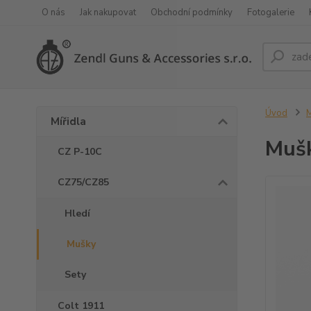
O nás
Jak nakupovat
Obchodní podmínky
Fotogalerie
Úvod
M
Mířidla
Muš
CZ P-10C
CZ75/CZ85
Hledí
Mušky
Sety
Colt 1911