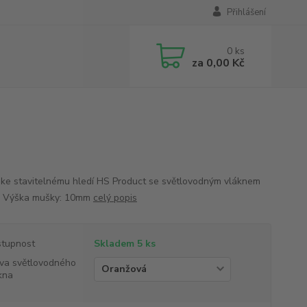
Přihlášení
0
ks
za
0,00 Kč
ke stavitelnému hledí HS Product se světlovodným vláknem
. Výška mušky: 10mm
celý popis
tupnost
Skladem 5 ks
va světlovodného
kna