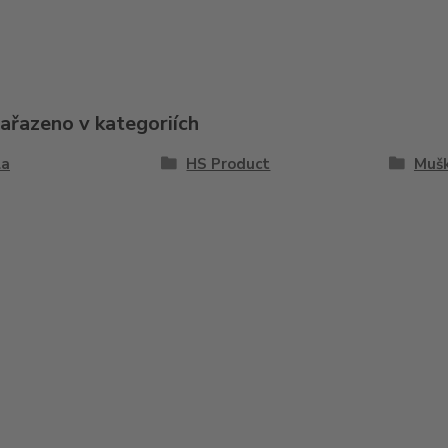
zařazeno v kategoriích
la
HS Product
Muš