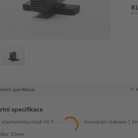
81
675
etní specifikace
tní specifikace
 stavitelnému hledí HS Product se světlovodným vláknem 1,5
ušky: 10mm