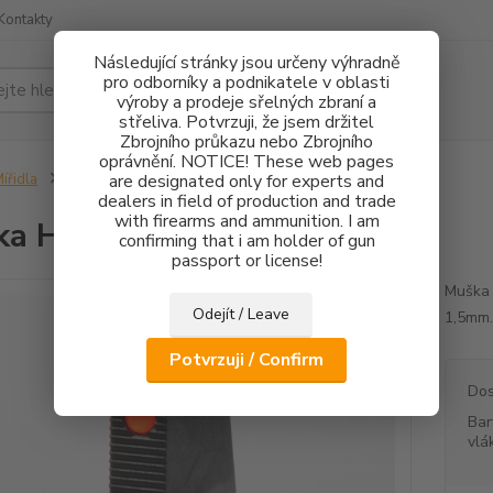
Kontakty
Následující stránky jsou určeny výhradně
pro odborníky a podnikatele v oblasti
Hledat
výroby a prodeje sřelných zbraní a
střeliva. Potvrzuji, že jsem držitel
Zbrojního průkazu nebo Zbrojního
oprávnění. NOTICE! These web pages
ířidla
CZ75/CZ85
are designated only for experts and
Mušky
Muška HS Product FO 1,5mm
dealers in field of production and trade
with firearms and ammunition. I am
ka HS Product FO 1,5mm
confirming that i am holder of gun
passport or license!
Muška 
Odejít / Leave
1,5mm
Potvrzuji / Confirm
Dos
Bar
vlá