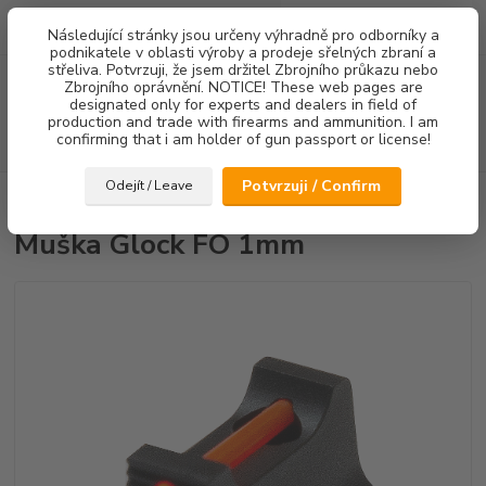
0
ks
Následující stránky jsou určeny výhradně pro odborníky a
za
0,00 Kč
podnikatele v oblasti výroby a prodeje sřelných zbraní a
střeliva. Potvrzuji, že jsem držitel Zbrojního průkazu nebo
Menu
Zbrojního oprávnění. NOTICE! These web pages are
designated only for experts and dealers in field of
production and trade with firearms and ammunition. I am
confirming that i am holder of gun passport or license!
Hledat
Potvrzuji / Confirm
Odejít / Leave
Úvod
Mířidla
Muška Glock FO 1mm
Muška Glock FO 1mm