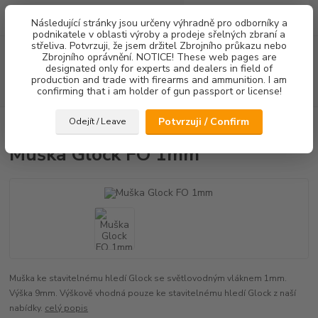
0
ks
Následující stránky jsou určeny výhradně pro odborníky a
za
0,00 Kč
podnikatele v oblasti výroby a prodeje sřelných zbraní a
střeliva. Potvrzuji, že jsem držitel Zbrojního průkazu nebo
Menu
Zbrojního oprávnění. NOTICE! These web pages are
designated only for experts and dealers in field of
production and trade with firearms and ammunition. I am
Hledat
confirming that i am holder of gun passport or license!
Potvrzuji / Confirm
Odejít / Leave
Úvod
Mířidla
Muška Glock FO 1mm
Muška Glock FO 1mm
Muška ke stavitelnému hledí Glock se světlovodným vláknem 1mm.
Výška 9mm. Výškově vhodná pouze ke stavitelnému hledí Glock z naší
nabídky.
celý popis