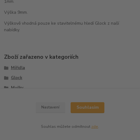
1mm.
Výška 9mm.
Výškově vhodná pouze ke stavitelnému hledí Glock z naší
nabídky.
Zboží zařazeno v kategoriích
Mířidla
Glock
Mušky
Sety
Souhlasím
Nastavení
Souhlas můžete odmítnout
zde
.
Vytvořeno na
Eshop-rychle.cz