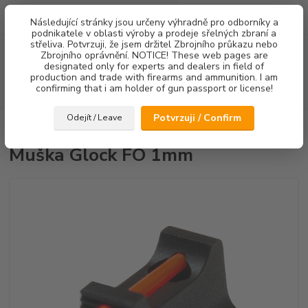
0
ks
Následující stránky jsou určeny výhradně pro odborníky a
za
0,00 Kč
podnikatele v oblasti výroby a prodeje sřelných zbraní a
střeliva. Potvrzuji, že jsem držitel Zbrojního průkazu nebo
Menu
Zbrojního oprávnění. NOTICE! These web pages are
designated only for experts and dealers in field of
production and trade with firearms and ammunition. I am
confirming that i am holder of gun passport or license!
Hledat
Potvrzuji / Confirm
Odejít / Leave
Úvod
Mířidla
Muška Glock FO 1mm
Muška Glock FO 1mm