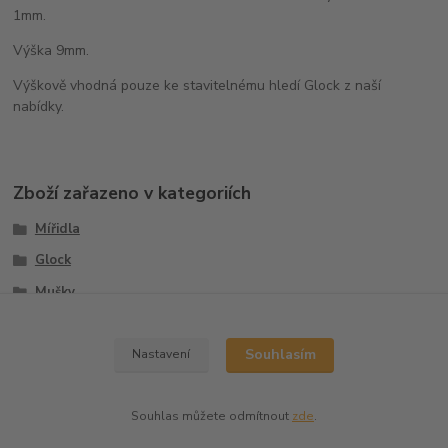
1mm.
Výška 9mm.
Výškově vhodná pouze ke stavitelnému hledí Glock z naší
nabídky.
Zboží zařazeno v kategoriích
Mířidla
Glock
Mušky
Sety
Souhlasím
Nastavení
Souhlas můžete odmítnout
zde
.
Vytvořeno na
Eshop-rychle.cz