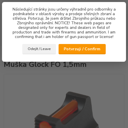
0
ks
Následující stránky jsou určeny výhradně pro odborníky a
za
0,00 Kč
podnikatele v oblasti výroby a prodeje sřelných zbraní a
střeliva. Potvrzuji, že jsem držitel Zbrojního průkazu nebo
Menu
Zbrojního oprávnění. NOTICE! These web pages are
designated only for experts and dealers in field of
production and trade with firearms and ammunition. I am
confirming that i am holder of gun passport or license!
Hledat
Potvrzuji / Confirm
Odejít / Leave
Úvod
Mířidla
Muška Glock FO 1,5mm
Muška Glock FO 1,5mm