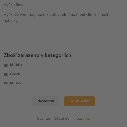
Výška 9mm.
Výškově vhodná pouze ke stavitelnému hledí Glock z naší
nabídky.
Zboží zařazeno v kategoriích
Mířidla
Glock
Mušky
Sety
Souhlasím
Nastavení
Souhlas můžete odmítnout
zde
.
Vytvořeno na
Eshop-rychle.cz