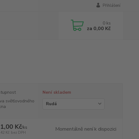
Přihlášení
0
ks
za
0,00 Kč
tupnost
Není skladem
va světlovodného
kna
1,00 Kč
/
ks
Momentálně není k dispozici
,42 Kč
bez DPH