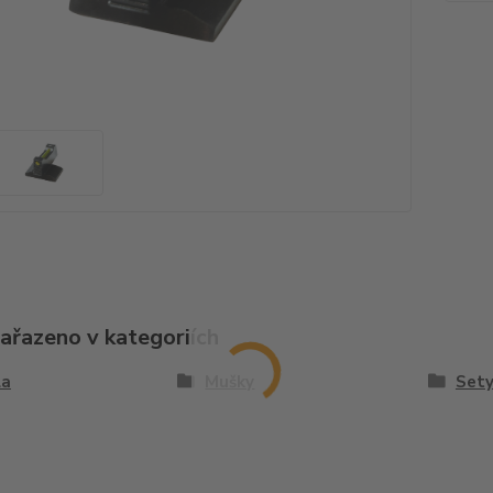
zařazeno v kategoriích
la
Mušky
Set