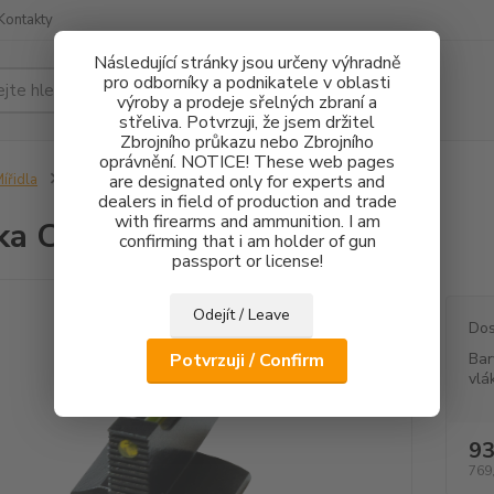
Kontakty
Následující stránky jsou určeny výhradně
pro odborníky a podnikatele v oblasti
Hledat
výroby a prodeje sřelných zbraní a
střeliva. Potvrzuji, že jsem držitel
Zbrojního průkazu nebo Zbrojního
oprávnění. NOTICE! These web pages
ířidla
Muška Colt FO 1mm
are designated only for experts and
dealers in field of production and trade
with firearms and ammunition. I am
ka Colt FO 1mm
confirming that i am holder of gun
passport or license!
Odejít / Leave
Dos
Potvrzuji / Confirm
Bar
vlá
93
769