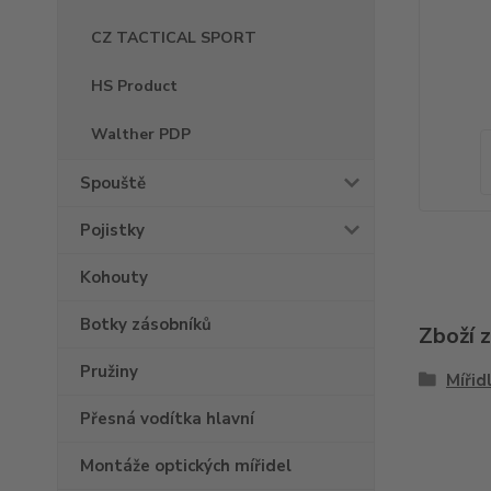
CZ TACTICAL SPORT
HS Product
Walther PDP
Spouště
Pojistky
Kohouty
Botky zásobníků
Zboží 
Pružiny
Mířid
Přesná vodítka hlavní
Montáže optických mířidel