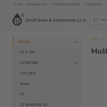
O nás
Jak nakupovat
Obchodní podmínky
Fotogalerie
Úvod
M
Mířidla
Muš
CZ P-10C
CZ75/CZ85
Colt 1911
Glock
CZ
CZ SHADOW 1/2