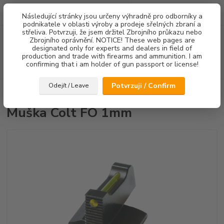
0
ks
Následující stránky jsou určeny výhradně pro odborníky a
za
0,00 Kč
podnikatele v oblasti výroby a prodeje sřelných zbraní a
střeliva. Potvrzuji, že jsem držitel Zbrojního průkazu nebo
Menu
Zbrojního oprávnění. NOTICE! These web pages are
designated only for experts and dealers in field of
production and trade with firearms and ammunition. I am
confirming that i am holder of gun passport or license!
Hledat
Potvrzuji / Confirm
Odejít / Leave
Úvod
Mířidla
Muška Colt FO 1mm
Muška Colt FO 1mm