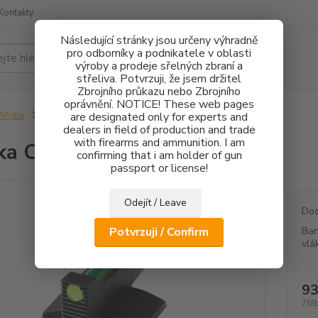
Kontakty
Následující stránky jsou určeny výhradně
pro odborníky a podnikatele v oblasti
Hledat
výroby a prodeje sřelných zbraní a
střeliva. Potvrzuji, že jsem držitel
Zbrojního průkazu nebo Zbrojního
oprávnění. NOTICE! These web pages
ířidla
Muška Colt FO 1,5mm
are designated only for experts and
dealers in field of production and trade
with firearms and ammunition. I am
a Colt FO 1,5mm
confirming that i am holder of gun
passport or license!
Odejít / Leave
Dos
Potvrzuji / Confirm
Bar
vlá
93
769