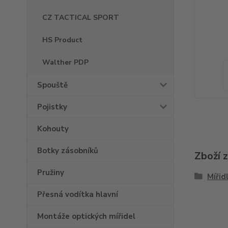
CZ TACTICAL SPORT
HS Product
Walther PDP
Spouště
Pojistky
Kohouty
Botky zásobníků
Zboží 
Pružiny
Mířid
Přesná vodítka hlavní
Montáže optických mířidel