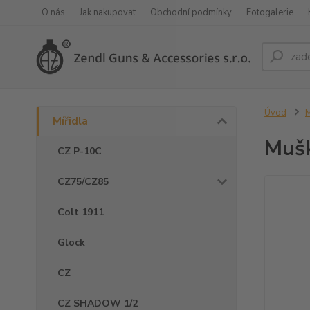
O nás
Jak nakupovat
Obchodní podmínky
Fotogalerie
Úvod
M
Mířidla
Mušk
CZ P-10C
CZ75/CZ85
Colt 1911
Glock
CZ
CZ SHADOW 1/2