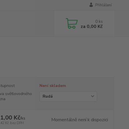
Přihlášení
0
ks
za
0,00 Kč
tupnost
Není skladem
va světlovodného
kna
1,00 Kč
/
ks
Momentálně není k dispozici
,42 Kč
bez DPH