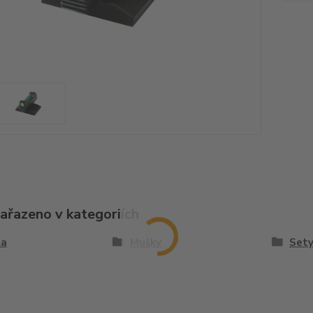
zařazeno v kategoriích
la
Mušky
Set