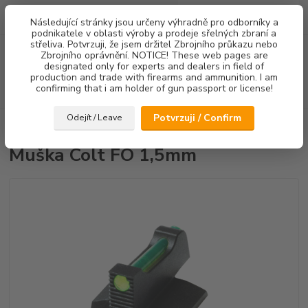
0
ks
Následující stránky jsou určeny výhradně pro odborníky a
za
0,00 Kč
podnikatele v oblasti výroby a prodeje sřelných zbraní a
střeliva. Potvrzuji, že jsem držitel Zbrojního průkazu nebo
Menu
Zbrojního oprávnění. NOTICE! These web pages are
designated only for experts and dealers in field of
production and trade with firearms and ammunition. I am
confirming that i am holder of gun passport or license!
Hledat
Potvrzuji / Confirm
Odejít / Leave
Úvod
Mířidla
Muška Colt FO 1,5mm
Muška Colt FO 1,5mm