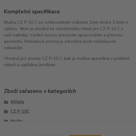
Kompletní specifikace
Muška CZ P-10 C se světlovodným vláknem 1mm široká 3,2mm s
výškou 9mm je vhodná ke stavitelnému hledí pro CZ P-10 C z
naší nabídky. Vyniká vysoce precizním zpracováním a přesnou
geometrií. Pohledová plocha je zdrsněna proti nežádoucím
odleskům.
Vhodná pro pistole CZ P-10 C, kde je muška upevněna v podélné
rybině a zajištěna červíkem.
Zboží zařazeno v kategoriích
Mířidla
CZ P-10C
Mušky
Sety