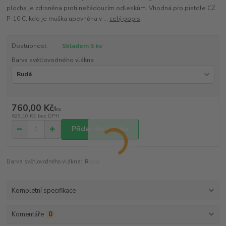
plocha je zdrsněna proti nežádoucím odleskům. Vhodná pro pistole CZ
P-10 C, kde je muška upevněna v ...
celý popis
Dostupnost
Skladem 5 ks
Barva světlovodného vlákna
760,00 Kč
/
ks
628,10 Kč
bez DPH
Přidat do košíku
Barva světlovodného vlákna:
Rudá
Kompletní specifikace
Komentáře
0