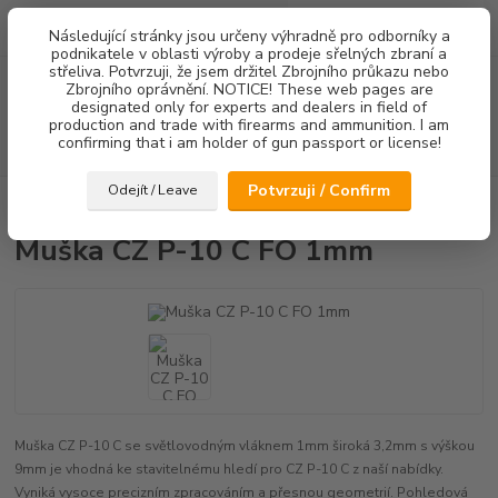
0
ks
Následující stránky jsou určeny výhradně pro odborníky a
za
0,00 Kč
podnikatele v oblasti výroby a prodeje sřelných zbraní a
střeliva. Potvrzuji, že jsem držitel Zbrojního průkazu nebo
Menu
Zbrojního oprávnění. NOTICE! These web pages are
designated only for experts and dealers in field of
production and trade with firearms and ammunition. I am
confirming that i am holder of gun passport or license!
Hledat
Potvrzuji / Confirm
Odejít / Leave
Úvod
Mířidla
Muška CZ P-10 C FO 1mm
Muška CZ P-10 C FO 1mm
Muška CZ P-10 C se světlovodným vláknem 1mm široká 3,2mm s výškou
9mm je vhodná ke stavitelnému hledí pro CZ P-10 C z naší nabídky.
Vyniká vysoce precizním zpracováním a přesnou geometrií. Pohledová