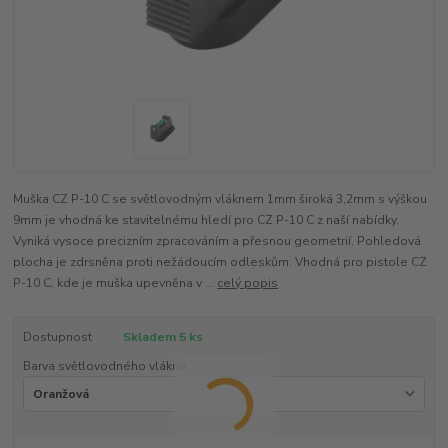
Muška CZ P-10 C se světlovodným vláknem 1mm široká 3,2mm s výškou
9mm je vhodná ke stavitelnému hledí pro CZ P-10 C z naší nabídky.
Vyniká vysoce precizním zpracováním a přesnou geometrií. Pohledová
plocha je zdrsněna proti nežádoucím odleskům. Vhodná pro pistole CZ
P-10 C, kde je muška upevněna v ...
celý popis
Dostupnost
Skladem 5 ks
Barva světlovodného vlákna