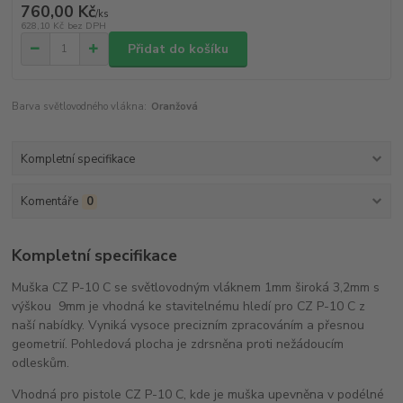
760,00 Kč
/
ks
628,10 Kč
bez DPH
Přidat do košíku
Barva světlovodného vlákna:
Oranžová
Kompletní specifikace
Komentáře
0
Kompletní specifikace
Muška CZ P-10 C se světlovodným vláknem 1mm široká 3,2mm s
výškou 9mm je vhodná ke stavitelnému hledí pro CZ P-10 C z
naší nabídky. Vyniká vysoce precizním zpracováním a přesnou
geometrií. Pohledová plocha je zdrsněna proti nežádoucím
odleskům.
Vhodná pro pistole CZ P-10 C, kde je muška upevněna v podélné