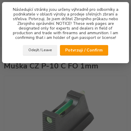
0
ks
Následující stránky jsou určeny výhradně pro odborníky a
za
0,00 Kč
podnikatele v oblasti výroby a prodeje sřelných zbraní a
střeliva. Potvrzuji, že jsem držitel Zbrojního průkazu nebo
Menu
Zbrojního oprávnění. NOTICE! These web pages are
designated only for experts and dealers in field of
production and trade with firearms and ammunition. I am
confirming that i am holder of gun passport or license!
Hledat
Potvrzuji / Confirm
Odejít / Leave
Úvod
Mířidla
Muška CZ P-10 C FO 1mm
Muška CZ P-10 C FO 1mm