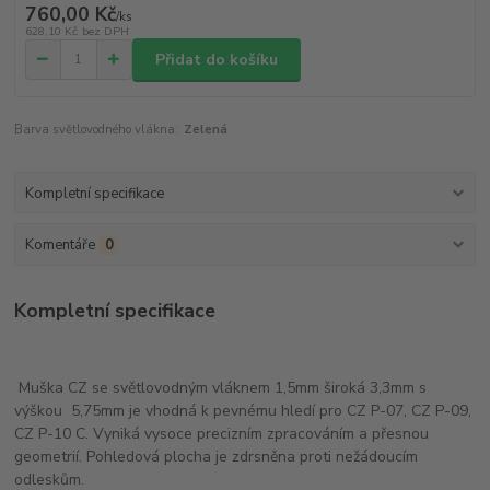
760,00 Kč
/
ks
628,10 Kč
bez DPH
Přidat do košíku
Barva světlovodného vlákna:
Zelená
Kompletní specifikace
Komentáře
0
Kompletní specifikace
Muška CZ se světlovodným vláknem 1,5mm široká 3,3mm s
výškou 5,75mm je vhodná k pevnému hledí pro CZ P-07, CZ P-09,
CZ P-10 C. Vyniká vysoce precizním zpracováním a přesnou
geometrií. Pohledová plocha je zdrsněna proti nežádoucím
odleskům.