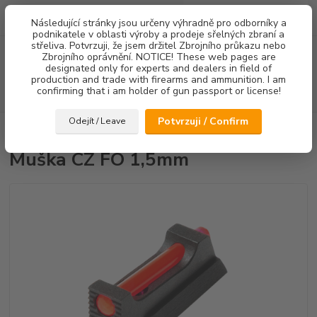
0
ks
Následující stránky jsou určeny výhradně pro odborníky a
za
0,00 Kč
podnikatele v oblasti výroby a prodeje sřelných zbraní a
střeliva. Potvrzuji, že jsem držitel Zbrojního průkazu nebo
Menu
Zbrojního oprávnění. NOTICE! These web pages are
designated only for experts and dealers in field of
production and trade with firearms and ammunition. I am
confirming that i am holder of gun passport or license!
Hledat
Potvrzuji / Confirm
Odejít / Leave
Úvod
Mířidla
Muška CZ FO 1,5mm
Muška CZ FO 1,5mm