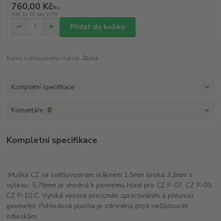
760,00 Kč
/
ks
628,10 Kč
bez DPH
Přidat do košíku
Barva světlovodného vlákna:
Žlutá
Kompletní specifikace
Komentáře
0
Kompletní specifikace
Muška CZ se světlovodným vláknem 1,5mm široká 3,3mm s
výškou 5,75mm je vhodná k pevnému hledí pro CZ P-07, CZ P-09,
CZ P-10 C. Vyniká vysoce precizním zpracováním a přesnou
geometrií. Pohledová plocha je zdrsněna proti nežádoucím
odleskům.