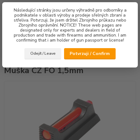
0
ks
Následující stránky jsou určeny výhradně pro odborníky a
za
0,00 Kč
podnikatele v oblasti výroby a prodeje sřelných zbraní a
střeliva. Potvrzuji, že jsem držitel Zbrojního průkazu nebo
Menu
Zbrojního oprávnění. NOTICE! These web pages are
designated only for experts and dealers in field of
production and trade with firearms and ammunition. I am
confirming that i am holder of gun passport or license!
Hledat
Potvrzuji / Confirm
Odejít / Leave
Úvod
Mířidla
Muška CZ FO 1,5mm
Muška CZ FO 1,5mm