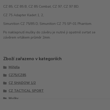
CZ 85, CZ 85 B, CZ 85 Combat, CZ 97, CZ 97 BD.
CZ 75 Adapter Kadet 1, 2,
Simunition CZ 75/85 D, Simunition CZ 75 SP-01 Phantom.
Po naklepnutí mušky do závěru je nutné ji opatrně svrtat se
závěrem vrtákem průměr 2mm.
Zboží zařazeno v kategoriích
Mířidla
CZ75/CZ85
CZ SHADOW 1/2
CZ TACTICAL SPORT
Mušky
Sety