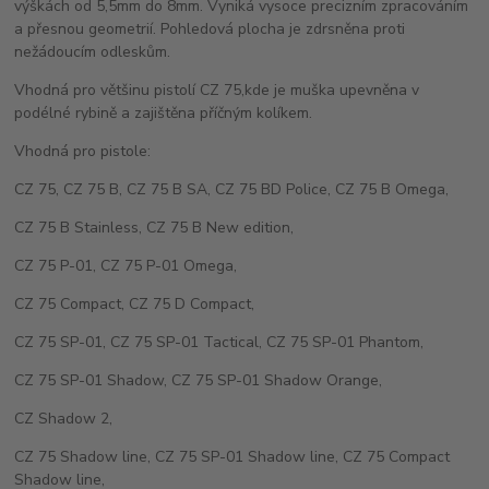
výškách od 5,5mm do 8mm. Vyniká vysoce precizním zpracováním
a přesnou geometrií. Pohledová plocha je zdrsněna proti
nežádoucím odleskům.
Vhodná pro většinu pistolí CZ 75,kde je muška upevněna v
podélné rybině a zajištěna příčným kolíkem.
Vhodná pro pistole:
CZ 75, CZ 75 B, CZ 75 B SA, CZ 75 BD Police, CZ 75 B Omega,
CZ 75 B Stainless, CZ 75 B New edition,
CZ 75 P-01, CZ 75 P-01 Omega,
CZ 75 Compact, CZ 75 D Compact,
CZ 75 SP-01, CZ 75 SP-01 Tactical, CZ 75 SP-01 Phantom,
CZ 75 SP-01 Shadow, CZ 75 SP-01 Shadow Orange,
CZ Shadow 2,
CZ 75 Shadow line, CZ 75 SP-01 Shadow line, CZ 75 Compact
Shadow line,