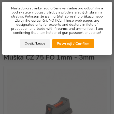
0
ks
Následující stránky jsou určeny výhradně pro odborníky a
za
0,00 Kč
podnikatele v oblasti výroby a prodeje sřelných zbraní a
střeliva. Potvrzuji, že jsem držitel Zbrojního průkazu nebo
Menu
Zbrojního oprávnění. NOTICE! These web pages are
designated only for experts and dealers in field of
production and trade with firearms and ammunition. I am
confirming that i am holder of gun passport or license!
Hledat
Potvrzuji / Confirm
Odejít / Leave
Úvod
Mířidla
Muška CZ 75 FO 1mm - 3mm
Muška CZ 75 FO 1mm - 3mm