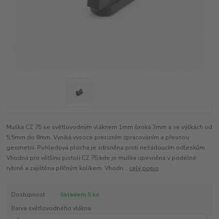
Muška CZ 75 se světlovodným vláknem 1mm široká 3mm a ve výškách od
5,5mm do 8mm. Vyniká vysoce precizním zpracováním a přesnou
geometrií. Pohledová plocha je zdrsněna proti nežádoucím odleskům.
Vhodná pro většinu pistolí CZ 75,kde je muška upevněna v podélné
rybině a zajištěna příčným kolíkem. Vhodn...
celý popis
Dostupnost
Skladem 5 ks
Barva světlovodného vlákna