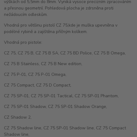
výškách od 5,5mm do 8mm. Vyniká vysoce precizním zpracováním
a přesnou geometrií. Pohledová plocha je zdrsněna proti
nežádoucím odleskům.
Vhodná pro většinu pistolí CZ 75,kde je muška upevněna v
podélné rybině a zajištěna příčným kolíkem.
Vhodná pro pistole:
CZ 75, CZ 75 B, CZ 75 B SA, CZ 75 BD Police, CZ 75 B Omega,
CZ 75 B Stainless, CZ 75 B New edition,
CZ 75 P-01, CZ 75 P-01 Omega,
CZ 75 Compact, CZ 75 D Compact,
CZ 75 SP-01, CZ 75 SP-01 Tactical, CZ 75 SP-01 Phantom,
CZ 75 SP-01 Shadow, CZ 75 SP-01 Shadow Orange,
CZ Shadow 2,
CZ 75 Shadow line, CZ 75 SP-01 Shadow line, CZ 75 Compact
Shadow line,