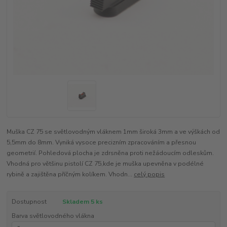
Muška CZ 75 se světlovodným vláknem 1mm široká 3mm a ve výškách od
5,5mm do 8mm. Vyniká vysoce precizním zpracováním a přesnou
geometrií. Pohledová plocha je zdrsněna proti nežádoucím odleskům.
Vhodná pro většinu pistolí CZ 75,kde je muška upevněna v podélné
rybině a zajištěna příčným kolíkem. Vhodn...
celý popis
Dostupnost
Skladem 5 ks
Barva světlovodného vlákna