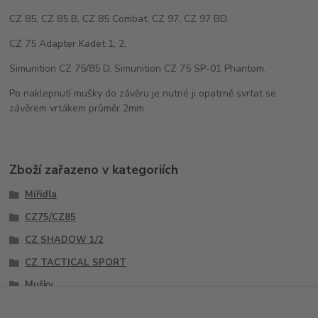
CZ 85, CZ 85 B, CZ 85 Combat, CZ 97, CZ 97 BD.
CZ 75 Adapter Kadet 1, 2,
Simunition CZ 75/85 D, Simunition CZ 75 SP-01 Phantom.
Po naklepnutí mušky do závěru je nutné ji opatrně svrtat se
závěrem vrtákem průměr 2mm.
Zboží zařazeno v kategoriích
Mířidla
CZ75/CZ85
CZ SHADOW 1/2
CZ TACTICAL SPORT
Mušky
Sety