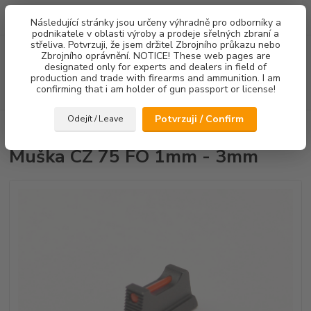
0
ks
Následující stránky jsou určeny výhradně pro odborníky a
za
0,00 Kč
podnikatele v oblasti výroby a prodeje sřelných zbraní a
střeliva. Potvrzuji, že jsem držitel Zbrojního průkazu nebo
Menu
Zbrojního oprávnění. NOTICE! These web pages are
designated only for experts and dealers in field of
production and trade with firearms and ammunition. I am
confirming that i am holder of gun passport or license!
Hledat
Potvrzuji / Confirm
Odejít / Leave
Úvod
Mířidla
Muška CZ 75 FO 1mm - 3mm
Muška CZ 75 FO 1mm - 3mm