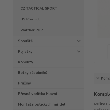
CZ TACTICAL SPORT
HS Product
Walther PDP
Spouště
Pojistky
Kohouty
Botky zásobníků
Kompl
Pružiny
Komple
Přesná vodítka hlavní
Muška CZ
Montáže optických mířidel
a přesnou