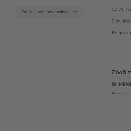
CZ 75 Ad
Zobrazit všechny novinky
Simuniti
Po naklep
Zboží 
Mířid
Mušk