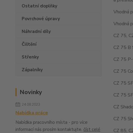
Ostatní doplňky
Vhodná pr
Povrchové úpravy
Vhodná pr
Náhradní díly
CZ 75, C
Čištění
CZ 75 B 
Střenky
CZ 75 P-
Zápalníky
CZ 75 Co
CZ 75 SP
Novinky
CZ 75 SP
24.08.2023
CZ Shado
Nabídka práce
CZ 75 Sh
Nabídka pracovního místa - pro více
informací nás prosím kontaktujte.
číst celé
CZ 85, C