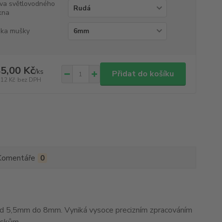
va světlovodného
kna
ka mušky
5,00 Kč
/
ks
Přidat do košíku
,12 Kč
bez DPH
Komentáře
0
 5,5mm do 8mm. Vyniká vysoce precizním zpracováním
eskům.