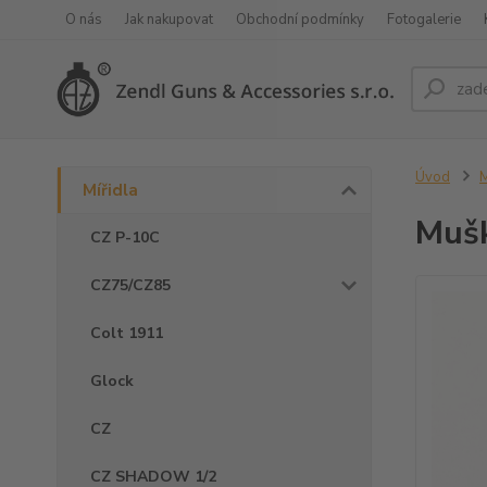
O nás
Jak nakupovat
Obchodní podmínky
Fotogalerie
Úvod
M
Mířidla
Muš
CZ P-10C
CZ75/CZ85
Colt 1911
Glock
CZ
CZ SHADOW 1/2