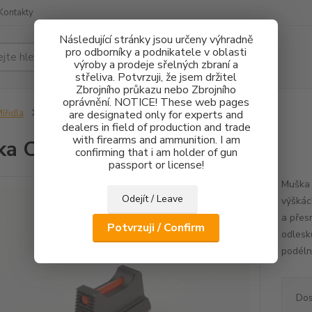
Kontakty
Následující stránky jsou určeny výhradně
pro odborníky a podnikatele v oblasti
Hledat
výroby a prodeje sřelných zbraní a
střeliva. Potvrzuji, že jsem držitel
Zbrojního průkazu nebo Zbrojního
oprávnění. NOTICE! These web pages
ířidla
Muška CZ 75 FO 1mm - 3mm
are designated only for experts and
dealers in field of production and trade
with firearms and ammunition. I am
ka CZ 75 FO 1mm - 3mm
confirming that i am holder of gun
passport or license!
Muška 
Odejít / Leave
výškác
a přes
Potvrzuji / Confirm
odlesk
podéln
Dos