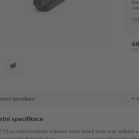
Bar
vlá
Výš
68
566
etní specifikace
tní specifikace
 75 se světlovodným vláknem 1mm široká 3mm a ve výškách od
 geometrií. Pohledová plocha je zdrsněna proti nežádoucím odl