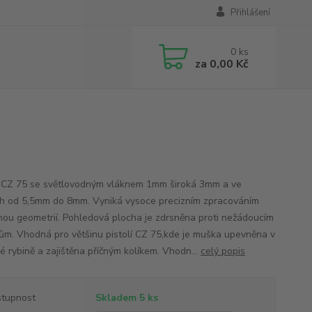
Přihlášení
0
ks
za
0,00 Kč
CZ 75 se světlovodným vláknem 1mm široká 3mm a ve
h od 5,5mm do 8mm. Vyniká vysoce precizním zpracováním
nou geometrií. Pohledová plocha je zdrsněna proti nežádoucím
ům. Vhodná pro většinu pistolí CZ 75,kde je muška upevněna v
é rybině a zajištěna příčným kolíkem. Vhodn...
celý popis
tupnost
Skladem 5 ks