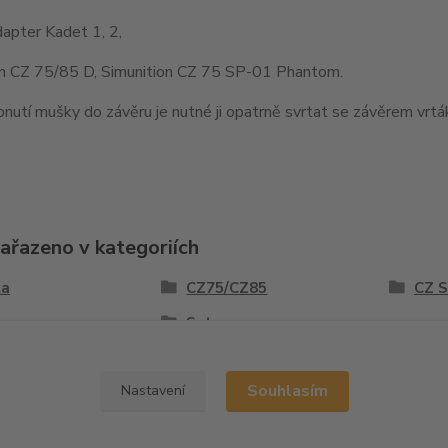
apter Kadet 1, 2,
on CZ 75/85 D, Simunition CZ 75 SP-01 Phantom.
nutí mušky do závěru je nutné ji opatrně svrtat se závěrem vr
zařazeno v kategoriích
la
CZ75/CZ85
CZ 
y
Sety
Souhlasím
Nastavení