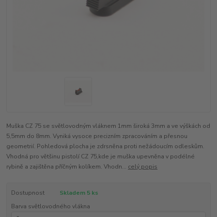
Muška CZ 75 se světlovodným vláknem 1mm široká 3mm a ve výškách od
5,5mm do 8mm. Vyniká vysoce precizním zpracováním a přesnou
geometrií. Pohledová plocha je zdrsněna proti nežádoucím odleskům.
Vhodná pro většinu pistolí CZ 75,kde je muška upevněna v podélné
rybině a zajištěna příčným kolíkem. Vhodn...
celý popis
Dostupnost
Skladem 5 ks
Barva světlovodného vlákna