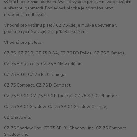
výškách od 5,5mm do 8mm. Vyniká vysoce precizním zpracováním
a přesnou geometrií. Pohledová plocha je zdrsněna proti
nežádoucím odleskům.
Vhodná pro většinu pistolí CZ 75,kde je muška upevněna v
podélné rybině a zajištěna příčným kolíkem.
Vhodná pro pistole:
CZ 75, CZ 75 B, CZ 75 B SA, CZ 75 BD Police, CZ 75 B Omega,
CZ 75 B Stainless, CZ 75 B New edition,
CZ 75 P-01, CZ 75 P-01 Omega,
CZ 75 Compact, CZ 75 D Compact,
CZ 75 SP-01, CZ 75 SP-01 Tactical, CZ 75 SP-01 Phantom,
CZ 75 SP-01 Shadow, CZ 75 SP-01 Shadow Orange,
CZ Shadow 2,
CZ 75 Shadow line, CZ 75 SP-01 Shadow line, CZ 75 Compact
Shadow line,