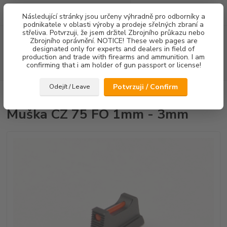
0
ks
Následující stránky jsou určeny výhradně pro odborníky a
za
0,00 Kč
podnikatele v oblasti výroby a prodeje sřelných zbraní a
střeliva. Potvrzuji, že jsem držitel Zbrojního průkazu nebo
Menu
Zbrojního oprávnění. NOTICE! These web pages are
designated only for experts and dealers in field of
production and trade with firearms and ammunition. I am
confirming that i am holder of gun passport or license!
Hledat
Potvrzuji / Confirm
Odejít / Leave
Úvod
Mířidla
Muška CZ 75 FO 1mm - 3mm
Muška CZ 75 FO 1mm - 3mm