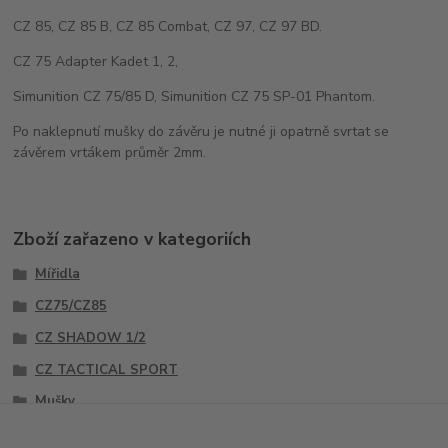
CZ 85, CZ 85 B, CZ 85 Combat, CZ 97, CZ 97 BD.
CZ 75 Adapter Kadet 1, 2,
Simunition CZ 75/85 D, Simunition CZ 75 SP-01 Phantom.
Po naklepnutí mušky do závěru je nutné ji opatrně svrtat se
závěrem vrtákem průměr 2mm.
Zboží zařazeno v kategoriích
Mířidla
CZ75/CZ85
CZ SHADOW 1/2
CZ TACTICAL SPORT
Mušky
Sety