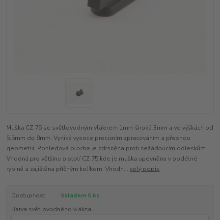
Muška CZ 75 se světlovodným vláknem 1mm široká 3mm a ve výškách od
5,5mm do 8mm. Vyniká vysoce precizním zpracováním a přesnou
geometrií. Pohledová plocha je zdrsněna proti nežádoucím odleskům.
Vhodná pro většinu pistolí CZ 75,kde je muška upevněna v podélné
rybině a zajištěna příčným kolíkem. Vhodn...
celý popis
Dostupnost
Skladem 5 ks
Barva světlovodného vlákna