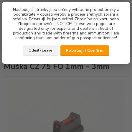
0
ks
Následující stránky jsou určeny výhradně pro odborníky a
za
0,00 Kč
podnikatele v oblasti výroby a prodeje sřelných zbraní a
střeliva. Potvrzuji, že jsem držitel Zbrojního průkazu nebo
Menu
Zbrojního oprávnění. NOTICE! These web pages are
designated only for experts and dealers in field of
production and trade with firearms and ammunition. I am
confirming that i am holder of gun passport or license!
Hledat
Potvrzuji / Confirm
Odejít / Leave
Úvod
Mířidla
Muška CZ 75 FO 1mm - 3mm
Muška CZ 75 FO 1mm - 3mm