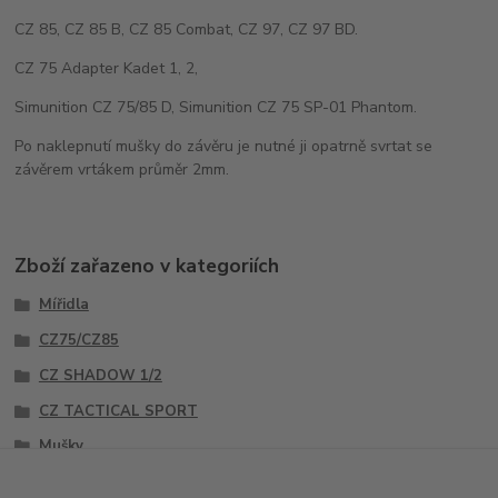
CZ 85, CZ 85 B, CZ 85 Combat, CZ 97, CZ 97 BD.
CZ 75 Adapter Kadet 1, 2,
Simunition CZ 75/85 D, Simunition CZ 75 SP-01 Phantom.
Po naklepnutí mušky do závěru je nutné ji opatrně svrtat se
závěrem vrtákem průměr 2mm.
Zboží zařazeno v kategoriích
Mířidla
CZ75/CZ85
CZ SHADOW 1/2
CZ TACTICAL SPORT
Mušky
Sety