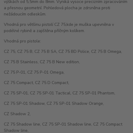
výškách od 5,5mm do 8mm. Vyniká vysoce precizním zpracováním
a přesnou geometrií. Pohledová plocha je zdrsněna proti
nežádoucím odleskům.
Vhodná pro většinu pistolí CZ 75,kde je muška upevněna v
podélné rybině a zajištěna příčným kolíkem.
Vhodná pro pistole:
CZ 75, CZ 75 B, CZ 75 B SA, CZ 75 BD Police, CZ 75 B Omega,
CZ 75 B Stainless, CZ 75 B New edition,
CZ 75 P-01, CZ 75 P-01 Omega,
CZ 75 Compact, CZ 75 D Compact,
CZ 75 SP-01, CZ 75 SP-01 Tactical, CZ 75 SP-01 Phantom,
CZ 75 SP-01 Shadow, CZ 75 SP-01 Shadow Orange,
CZ Shadow 2,
CZ 75 Shadow line, CZ 75 SP-01 Shadow line, CZ 75 Compact
Shadow line,