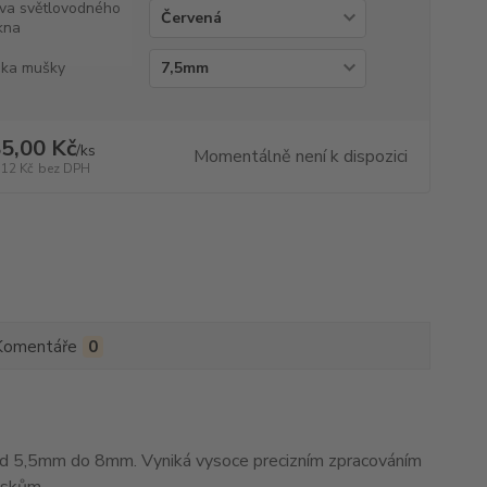
va světlovodného
kna
ka mušky
5,00 Kč
/
ks
Momentálně není k dispozici
,12 Kč
bez DPH
Komentáře
0
 5,5mm do 8mm. Vyniká vysoce precizním zpracováním
eskům.