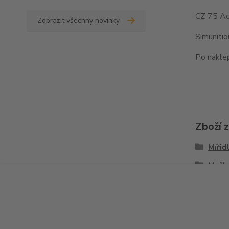
CZ 75 Ad
Zobrazit všechny novinky
Simuniti
Po naklep
Zboží 
Mířid
Mušk