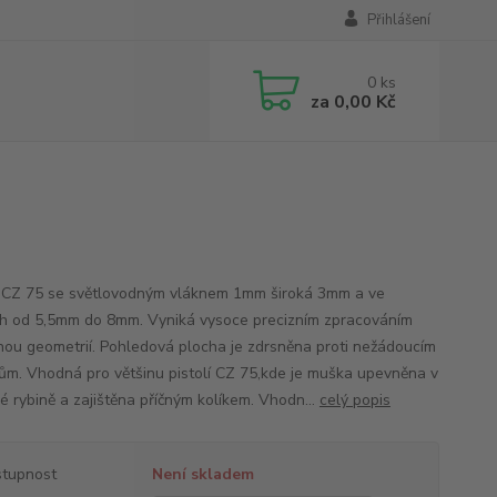
Přihlášení
0
ks
za
0,00 Kč
CZ 75 se světlovodným vláknem 1mm široká 3mm a ve
h od 5,5mm do 8mm. Vyniká vysoce precizním zpracováním
nou geometrií. Pohledová plocha je zdrsněna proti nežádoucím
ům. Vhodná pro většinu pistolí CZ 75,kde je muška upevněna v
é rybině a zajištěna příčným kolíkem. Vhodn...
celý popis
tupnost
Není skladem