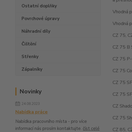
Ostatní doplňky
Vhodná pr
Povrchové úpravy
Vhodná pr
Náhradní díly
CZ 75, C
Čištění
CZ 75 B 
Střenky
CZ 75 P-
Zápalníky
CZ 75 Co
CZ 75 SP
Novinky
CZ 75 SP
24.08.2023
CZ Shado
Nabídka práce
CZ 75 Sh
Nabídka pracovního místa - pro více
informací nás prosím kontaktujte.
číst celé
CZ 85, C