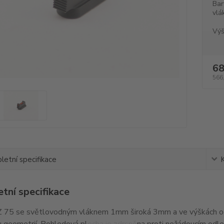
Bar
vlá
Výš
68
566
etní specifikace
tní specifikace
 75 se světlovodným vláknem 1mm široká 3mm a ve výškách od
 geometrií. Pohledová plocha je zdrsněna proti nežádoucím odl