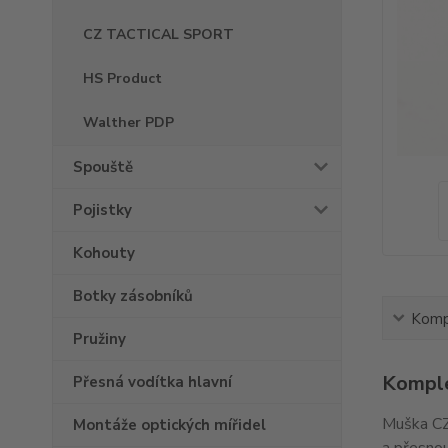
CZ TACTICAL SPORT
HS Product
Walther PDP
Spouště
Pojistky
Kohouty
Botky zásobníků
Kompl
Pružiny
Komple
Přesná vodítka hlavní
Muška CZ
Montáže optických mířidel
a přesnou