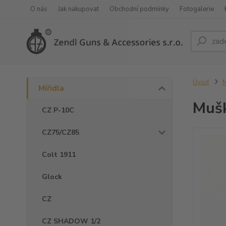
O nás
Jak nakupovat
Obchodní podmínky
Fotogalerie
Úvod
M
Mířidla
Muš
CZ P-10C
CZ75/CZ85
Colt 1911
Glock
CZ
CZ SHADOW 1/2