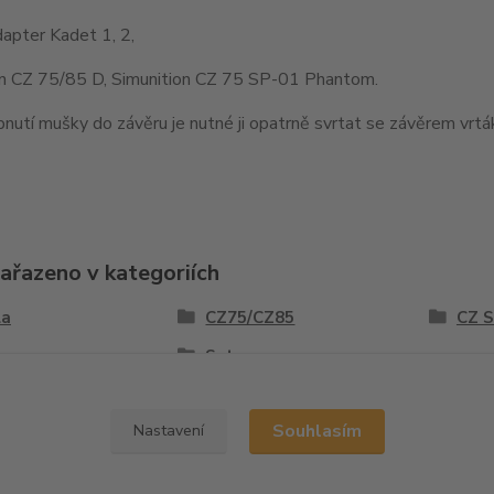
apter Kadet 1, 2,
on CZ 75/85 D, Simunition CZ 75 SP-01 Phantom.
nutí mušky do závěru je nutné ji opatrně svrtat se závěrem vr
zařazeno v kategoriích
la
CZ75/CZ85
CZ 
y
Sety
Souhlasím
Nastavení