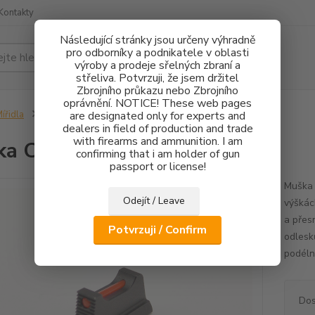
Kontakty
Následující stránky jsou určeny výhradně
pro odborníky a podnikatele v oblasti
Hledat
výroby a prodeje sřelných zbraní a
střeliva. Potvrzuji, že jsem držitel
Zbrojního průkazu nebo Zbrojního
oprávnění. NOTICE! These web pages
ířidla
Muška CZ 75 FO 1mm - 3mm
are designated only for experts and
dealers in field of production and trade
with firearms and ammunition. I am
ka CZ 75 FO 1mm - 3mm
confirming that i am holder of gun
passport or license!
Muška 
Odejít / Leave
výškác
a přes
Potvrzuji / Confirm
odlesk
podéln
Dos