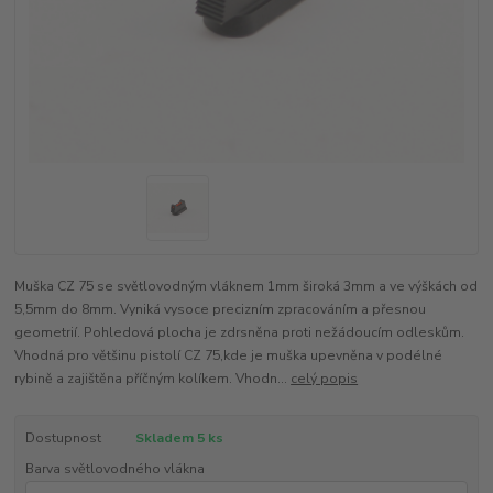
Muška CZ 75 se světlovodným vláknem 1mm široká 3mm a ve výškách od
5,5mm do 8mm. Vyniká vysoce precizním zpracováním a přesnou
geometrií. Pohledová plocha je zdrsněna proti nežádoucím odleskům.
Vhodná pro většinu pistolí CZ 75,kde je muška upevněna v podélné
rybině a zajištěna příčným kolíkem. Vhodn...
celý popis
Dostupnost
Skladem 5 ks
Barva světlovodného vlákna