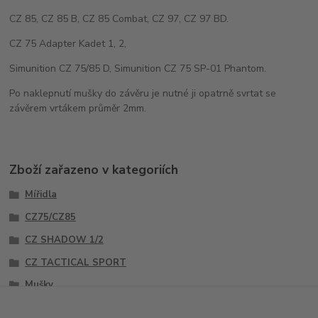
CZ 85, CZ 85 B, CZ 85 Combat, CZ 97, CZ 97 BD.
CZ 75 Adapter Kadet 1, 2,
Simunition CZ 75/85 D, Simunition CZ 75 SP-01 Phantom.
Po naklepnutí mušky do závěru je nutné ji opatrně svrtat se
závěrem vrtákem průměr 2mm.
Zboží zařazeno v kategoriích
Mířidla
CZ75/CZ85
CZ SHADOW 1/2
CZ TACTICAL SPORT
Mušky
Sety