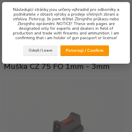
0
ks
Následující stránky jsou určeny výhradně pro odborníky a
za
0,00 Kč
podnikatele v oblasti výroby a prodeje sřelných zbraní a
střeliva. Potvrzuji, že jsem držitel Zbrojního průkazu nebo
Menu
Zbrojního oprávnění. NOTICE! These web pages are
designated only for experts and dealers in field of
production and trade with firearms and ammunition. I am
confirming that i am holder of gun passport or license!
Hledat
Potvrzuji / Confirm
Odejít / Leave
Úvod
Mířidla
Muška CZ 75 FO 1mm - 3mm
Muška CZ 75 FO 1mm - 3mm