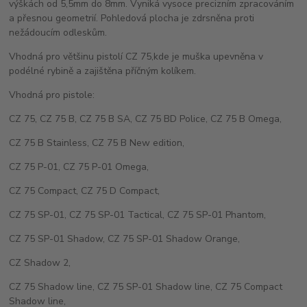
výškách od 5,5mm do 8mm. Vyniká vysoce precizním zpracováním
a přesnou geometrií. Pohledová plocha je zdrsněna proti
nežádoucím odleskům.
Vhodná pro většinu pistolí CZ 75,kde je muška upevněna v
podélné rybině a zajištěna příčným kolíkem.
Vhodná pro pistole:
CZ 75, CZ 75 B, CZ 75 B SA, CZ 75 BD Police, CZ 75 B Omega,
CZ 75 B Stainless, CZ 75 B New edition,
CZ 75 P-01, CZ 75 P-01 Omega,
CZ 75 Compact, CZ 75 D Compact,
CZ 75 SP-01, CZ 75 SP-01 Tactical, CZ 75 SP-01 Phantom,
CZ 75 SP-01 Shadow, CZ 75 SP-01 Shadow Orange,
CZ Shadow 2,
CZ 75 Shadow line, CZ 75 SP-01 Shadow line, CZ 75 Compact
Shadow line,