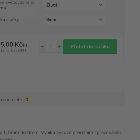
va světlovodného
kna
ka mušky
5,00 Kč
/
ks
Přidat do košíku
,12 Kč
bez DPH
Komentáře
0
 5,5mm do 8mm. Vyniká vysoce precizním zpracováním
eskům.