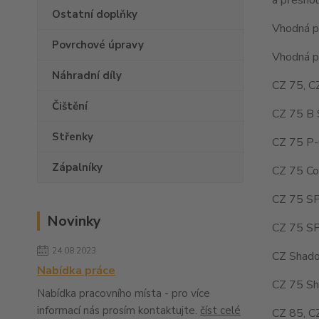
Ostatní doplňky
Vhodná pr
Povrchové úpravy
Vhodná pr
Náhradní díly
CZ 75, C
Čištění
CZ 75 B 
Střenky
CZ 75 P-
Zápalníky
CZ 75 Co
CZ 75 SP
Novinky
CZ 75 SP
24.08.2023
CZ Shado
Nabídka práce
CZ 75 Sh
Nabídka pracovního místa - pro více
informací nás prosím kontaktujte.
číst celé
CZ 85, C