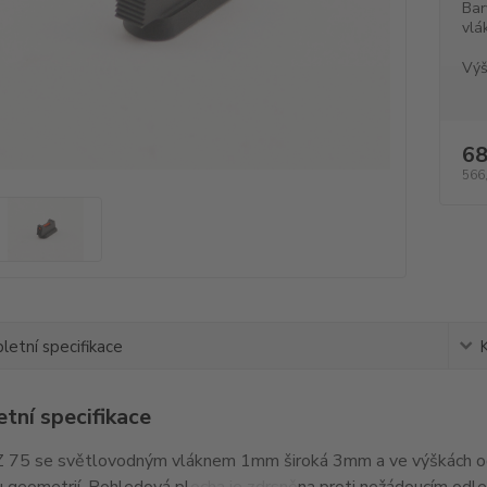
Bar
vlá
Výš
68
566
etní specifikace
tní specifikace
 75 se světlovodným vláknem 1mm široká 3mm a ve výškách od
 geometrií. Pohledová plocha je zdrsněna proti nežádoucím odl