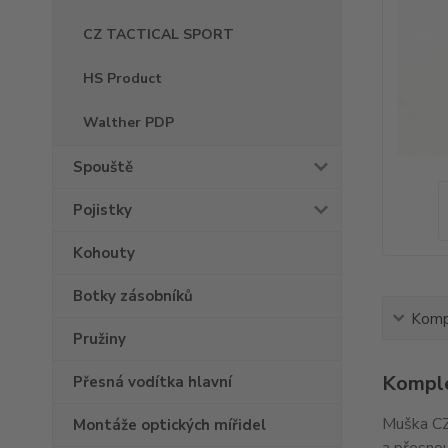
CZ TACTICAL SPORT
HS Product
Walther PDP
Spouště
Pojistky
Kohouty
Botky zásobníků
Kompl
Pružiny
Komple
Přesná vodítka hlavní
Muška CZ
Montáže optických mířidel
a přesnou