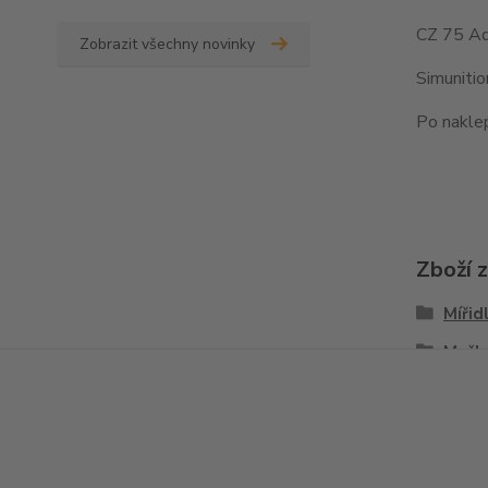
CZ 75 Ad
Zobrazit všechny novinky
Simuniti
Po naklep
Zboží 
Mířid
Mušk