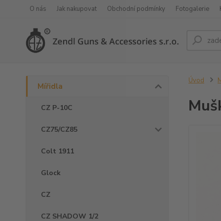
O nás
Jak nakupovat
Obchodní podmínky
Fotogalerie
Úvod
M
Mířidla
Muš
CZ P-10C
CZ75/CZ85
Colt 1911
Glock
CZ
CZ SHADOW 1/2