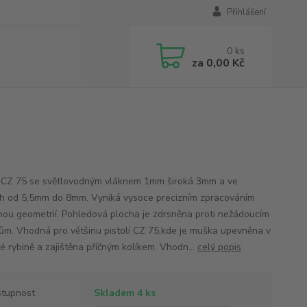
Přihlášení
0
ks
za
0,00 Kč
CZ 75 se světlovodným vláknem 1mm široká 3mm a ve
h od 5,5mm do 8mm. Vyniká vysoce precizním zpracováním
nou geometrií. Pohledová plocha je zdrsněna proti nežádoucím
ům. Vhodná pro většinu pistolí CZ 75,kde je muška upevněna v
é rybině a zajištěna příčným kolíkem. Vhodn...
celý popis
tupnost
Skladem 4 ks