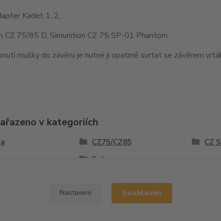
apter Kadet 1, 2,
on CZ 75/85 D, Simunition CZ 75 SP-01 Phantom.
nutí mušky do závěru je nutné ji opatrně svrtat se závěrem vr
zařazeno v kategoriích
la
CZ75/CZ85
CZ 
y
Sety
Souhlasím
Nastavení