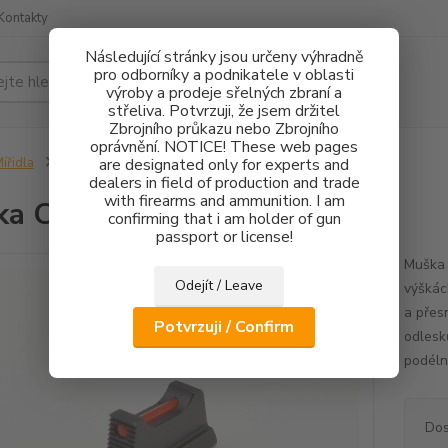
Kontakty
Následující stránky jsou určeny výhradně
pro odborníky a podnikatele v oblasti
Hledat
výroby a prodeje sřelných zbraní a
střeliva. Potvrzuji, že jsem držitel
Zbrojního průkazu nebo Zbrojního
oprávnění. NOTICE! These web pages
ířidla
Muška CZ 75 FO 1mm - 3mm
are designated only for experts and
dealers in field of production and trade
with firearms and ammunition. I am
ka CZ 75 FO 1mm - 3mm
confirming that i am holder of gun
passport or license!
Muška 
Odejít / Leave
výškác
a přes
Potvrzuji / Confirm
odlesk
podéln
Dos