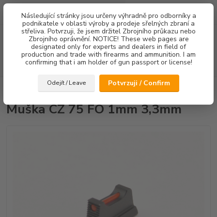
0
ks
Následující stránky jsou určeny výhradně pro odborníky a
za
0,00 Kč
podnikatele v oblasti výroby a prodeje sřelných zbraní a
střeliva. Potvrzuji, že jsem držitel Zbrojního průkazu nebo
Menu
Zbrojního oprávnění. NOTICE! These web pages are
designated only for experts and dealers in field of
production and trade with firearms and ammunition. I am
confirming that i am holder of gun passport or license!
Hledat
Potvrzuji / Confirm
Odejít / Leave
Úvod
Mířidla
Muška CZ 75 FO 1mm 3,3mm
Muška CZ 75 FO 1mm 3,3mm