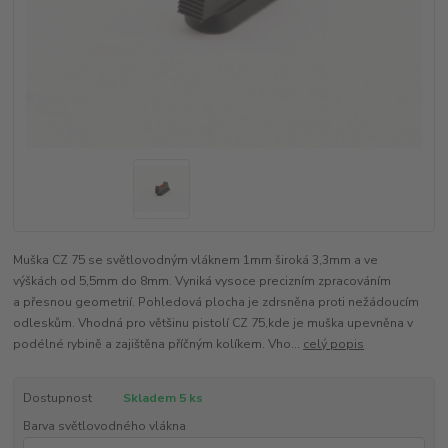
Muška CZ 75 se světlovodným vláknem 1mm široká 3,3mm a ve
výškách od 5,5mm do 8mm. Vyniká vysoce precizním zpracováním
a přesnou geometrií. Pohledová plocha je zdrsněna proti nežádoucím
odleskům. Vhodná pro většinu pistolí CZ 75,kde je muška upevněna v
podélné rybině a zajištěna příčným kolíkem. Vho...
celý popis
Dostupnost
Skladem 5 ks
Barva světlovodného vlákna