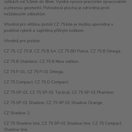
výškách od 5,5mm do 8mm. Vyniká vysoce precizním zpracováním
a přesnou geometrií. Pohledová plocha je zdrsněna proti
nežádoucím odleskům.
Vhodná pro většinu pistolí CZ 75,kde je muška upevněna v
podélné rybině a zajištěna příčným kolíkem.
Vhodná pro pistole:
CZ 75, CZ 75 B, CZ 75 B SA, CZ 75 BD Police, CZ 75 B Omega,
CZ 75 B Stainless, CZ 75 B New edition,
CZ 75 P-01, CZ 75 P-01 Omega,
CZ 75 Compact, CZ 75 D Compact,
CZ 75 SP-01, CZ 75 SP-01 Tactical, CZ 75 SP-01 Phantom,
CZ 75 SP-01 Shadow, CZ 75 SP-01 Shadow Orange,
CZ Shadow 2,
CZ 75 Shadow line, CZ 75 SP-01 Shadow line, CZ 75 Compact
Shadow line,