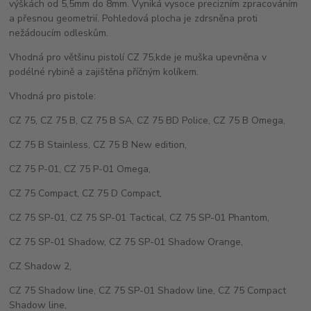
výškách od 5,5mm do 8mm. Vyniká vysoce precizním zpracováním
a přesnou geometrií. Pohledová plocha je zdrsněna proti
nežádoucím odleskům.
Vhodná pro většinu pistolí CZ 75,kde je muška upevněna v
podélné rybině a zajištěna příčným kolíkem.
Vhodná pro pistole:
CZ 75, CZ 75 B, CZ 75 B SA, CZ 75 BD Police, CZ 75 B Omega,
CZ 75 B Stainless, CZ 75 B New edition,
CZ 75 P-01, CZ 75 P-01 Omega,
CZ 75 Compact, CZ 75 D Compact,
CZ 75 SP-01, CZ 75 SP-01 Tactical, CZ 75 SP-01 Phantom,
CZ 75 SP-01 Shadow, CZ 75 SP-01 Shadow Orange,
CZ Shadow 2,
CZ 75 Shadow line, CZ 75 SP-01 Shadow line, CZ 75 Compact
Shadow line,