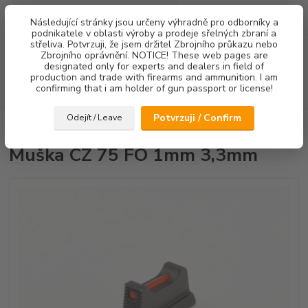
0
ks
Následující stránky jsou určeny výhradně pro odborníky a
za
0,00 Kč
podnikatele v oblasti výroby a prodeje sřelných zbraní a
střeliva. Potvrzuji, že jsem držitel Zbrojního průkazu nebo
Menu
Zbrojního oprávnění. NOTICE! These web pages are
designated only for experts and dealers in field of
production and trade with firearms and ammunition. I am
confirming that i am holder of gun passport or license!
Hledat
Potvrzuji / Confirm
Odejít / Leave
Úvod
Mířidla
Muška CZ 75 FO 1mm 3,3mm
Muška CZ 75 FO 1mm 3,3mm