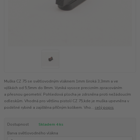
Muška CZ 75 se světlovodným vláknem 1mm široká 3,3mm a ve
výškách od 5,5mm do 8mm. Vyniká vysoce precizním zpracováním
a přesnou geometrií. Pohledová plocha je zdrsněna proti nežádoucím
odleskům. Vhodná pro většinu pistolí CZ 75,kde je muška upevněna v
podélné rybině a zajištěna příčným kolíkem. Vho...
celý popis
Dostupnost
Skladem 4 ks
Barva světlovodného vlákna