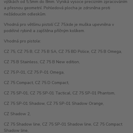
výškách od 5,5mm do 8mm. Vyniká vysoce precizním zpracováním
a přesnou geometrií. Pohledová plocha je zdrsněna proti
nežádoucím odleskům.
Vhodná pro většinu pistolí CZ 75,kde je muška upevněna v
podélné rybině a zajištěna příčným kolíkem.
Vhodná pro pistole:
CZ 75, CZ 75 B, CZ 75 B SA, CZ 75 BD Police, CZ 75 B Omega,
CZ 75 B Stainless, CZ 75 B New edition,
CZ 75 P-01, CZ 75 P-01 Omega,
CZ 75 Compact, CZ 75 D Compact,
CZ 75 SP-01, CZ 75 SP-01 Tactical, CZ 75 SP-01 Phantom,
CZ 75 SP-01 Shadow, CZ 75 SP-01 Shadow Orange,
CZ Shadow 2,
CZ 75 Shadow line, CZ 75 SP-01 Shadow line, CZ 75 Compact
Shadow line,