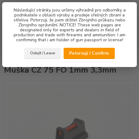
0
ks
Následující stránky jsou určeny výhradně pro odborníky a
za
0,00 Kč
podnikatele v oblasti výroby a prodeje sřelných zbraní a
střeliva. Potvrzuji, že jsem držitel Zbrojního průkazu nebo
Menu
Zbrojního oprávnění. NOTICE! These web pages are
designated only for experts and dealers in field of
production and trade with firearms and ammunition. I am
confirming that i am holder of gun passport or license!
Hledat
Potvrzuji / Confirm
Odejít / Leave
Úvod
Mířidla
Muška CZ 75 FO 1mm 3,3mm
Muška CZ 75 FO 1mm 3,3mm