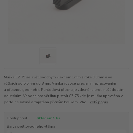
Muška CZ 75 se světlovodným vláknem 1mm široká 3,3mm a ve
výškách od 5,5mm do 8mm. Vyniká vysoce precizním zpracováním
a přesnou geometrií. Pohledová plocha je zdrsněna proti nežádoucím
odleskům. Vhodná pro většinu pistolí CZ 75,kde je muška upevněna v
podélné rybině a zajištěna příčným kolíkem. Vho...
celý popis
Dostupnost
Skladem 5 ks
Barva světlovodného vlákna