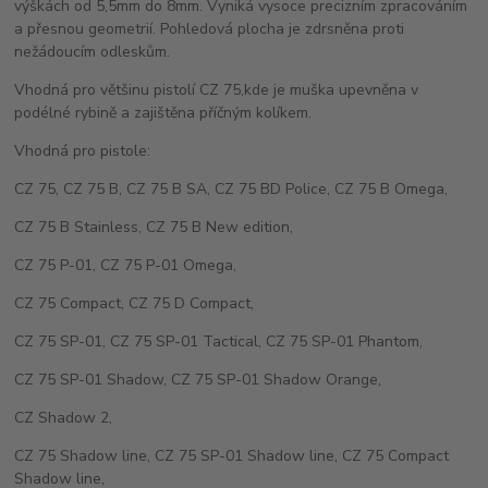
výškách od 5,5mm do 8mm. Vyniká vysoce precizním zpracováním
a přesnou geometrií. Pohledová plocha je zdrsněna proti
nežádoucím odleskům.
Vhodná pro většinu pistolí CZ 75,kde je muška upevněna v
podélné rybině a zajištěna příčným kolíkem.
Vhodná pro pistole:
CZ 75, CZ 75 B, CZ 75 B SA, CZ 75 BD Police, CZ 75 B Omega,
CZ 75 B Stainless, CZ 75 B New edition,
CZ 75 P-01, CZ 75 P-01 Omega,
CZ 75 Compact, CZ 75 D Compact,
CZ 75 SP-01, CZ 75 SP-01 Tactical, CZ 75 SP-01 Phantom,
CZ 75 SP-01 Shadow, CZ 75 SP-01 Shadow Orange,
CZ Shadow 2,
CZ 75 Shadow line, CZ 75 SP-01 Shadow line, CZ 75 Compact
Shadow line,