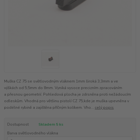
Muška CZ 75 se světlovodným vláknem 1mm široká 3,3mm a ve
výškách od 5,5mm do 8mm. Vyniká vysoce precizním zpracováním
a přesnou geometrií. Pohledová plocha je zdrsněna proti nežádoucím
odleskům. Vhodná pro většinu pistolí CZ 75,kde je muška upevněna v
podélné rybině a zajištěna příčným kolíkem. Vho...
celý popis
Dostupnost
Skladem 5 ks
Barva světlovodného vlákna