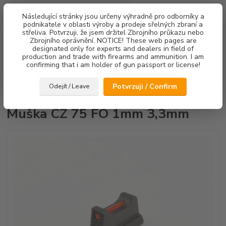
0
ks
Následující stránky jsou určeny výhradně pro odborníky a
za
0,00 Kč
podnikatele v oblasti výroby a prodeje sřelných zbraní a
střeliva. Potvrzuji, že jsem držitel Zbrojního průkazu nebo
Menu
Zbrojního oprávnění. NOTICE! These web pages are
designated only for experts and dealers in field of
production and trade with firearms and ammunition. I am
confirming that i am holder of gun passport or license!
Hledat
Potvrzuji / Confirm
Odejít / Leave
Úvod
Mířidla
Muška CZ 75 FO 1mm 3,3mm
Muška CZ 75 FO 1mm 3,3mm