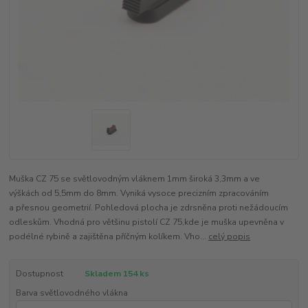
Muška CZ 75 se světlovodným vláknem 1mm široká 3,3mm a ve
výškách od 5,5mm do 8mm. Vyniká vysoce precizním zpracováním
a přesnou geometrií. Pohledová plocha je zdrsněna proti nežádoucím
odleskům. Vhodná pro většinu pistolí CZ 75,kde je muška upevněna v
podélné rybině a zajištěna příčným kolíkem. Vho...
celý popis
Dostupnost
Skladem 154 ks
Barva světlovodného vlákna