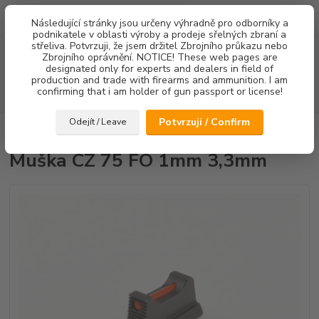
0
ks
Následující stránky jsou určeny výhradně pro odborníky a
za
0,00 Kč
podnikatele v oblasti výroby a prodeje sřelných zbraní a
střeliva. Potvrzuji, že jsem držitel Zbrojního průkazu nebo
Menu
Zbrojního oprávnění. NOTICE! These web pages are
designated only for experts and dealers in field of
production and trade with firearms and ammunition. I am
confirming that i am holder of gun passport or license!
Hledat
Potvrzuji / Confirm
Odejít / Leave
Úvod
Mířidla
Muška CZ 75 FO 1mm 3,3mm
Muška CZ 75 FO 1mm 3,3mm