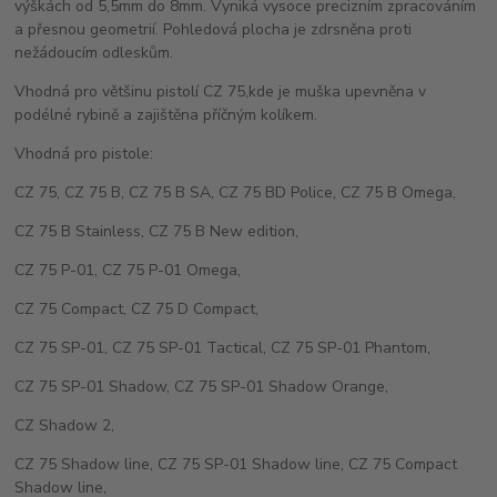
výškách od 5,5mm do 8mm. Vyniká vysoce precizním zpracováním
a přesnou geometrií. Pohledová plocha je zdrsněna proti
nežádoucím odleskům.
Vhodná pro většinu pistolí CZ 75,kde je muška upevněna v
podélné rybině a zajištěna příčným kolíkem.
Vhodná pro pistole:
CZ 75, CZ 75 B, CZ 75 B SA, CZ 75 BD Police, CZ 75 B Omega,
CZ 75 B Stainless, CZ 75 B New edition,
CZ 75 P-01, CZ 75 P-01 Omega,
CZ 75 Compact, CZ 75 D Compact,
CZ 75 SP-01, CZ 75 SP-01 Tactical, CZ 75 SP-01 Phantom,
CZ 75 SP-01 Shadow, CZ 75 SP-01 Shadow Orange,
CZ Shadow 2,
CZ 75 Shadow line, CZ 75 SP-01 Shadow line, CZ 75 Compact
Shadow line,