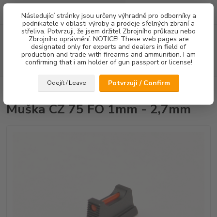
0
ks
Následující stránky jsou určeny výhradně pro odborníky a
za
0,00 Kč
podnikatele v oblasti výroby a prodeje sřelných zbraní a
střeliva. Potvrzuji, že jsem držitel Zbrojního průkazu nebo
Menu
Zbrojního oprávnění. NOTICE! These web pages are
designated only for experts and dealers in field of
production and trade with firearms and ammunition. I am
confirming that i am holder of gun passport or license!
Hledat
Potvrzuji / Confirm
Odejít / Leave
Úvod
Mířidla
Muška CZ 75 FO 1mm - 2,7mm
Muška CZ 75 FO 1mm - 2,7mm