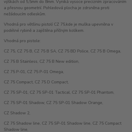
výškách od 5,5mm do 8mm. Vyniká vysoce precizním zpracováním
a přesnou geometrií. Pohledová plocha je zdrsněna proti
nežádoucím odleskům.
Vhodná pro většinu pistolí CZ 75,kde je muška upevněna v
podélné rybině a zajištěna příčným kolíkem.
Vhodná pro pistole:
CZ 75, CZ 75 B, CZ 75 B SA, CZ 75 BD Police, CZ 75 B Omega,
CZ 75 B Stainless, CZ 75 B New edition,
CZ 75 P-01, CZ 75 P-01 Omega,
CZ 75 Compact, CZ 75 D Compact,
CZ 75 SP-01, CZ 75 SP-01 Tactical, CZ 75 SP-01 Phantom,
CZ 75 SP-01 Shadow, CZ 75 SP-01 Shadow Orange,
CZ Shadow 2,
CZ 75 Shadow line, CZ 75 SP-01 Shadow line, CZ 75 Compact
Shadow line,