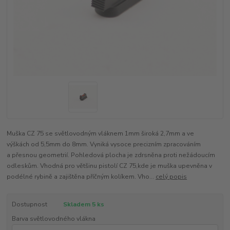
Muška CZ 75 se světlovodným vláknem 1mm široká 2,7mm a ve
výškách od 5,5mm do 8mm. Vyniká vysoce precizním zpracováním
a přesnou geometrií. Pohledová plocha je zdrsněna proti nežádoucím
odleskům. Vhodná pro většinu pistolí CZ 75,kde je muška upevněna v
podélné rybině a zajištěna příčným kolíkem. Vho...
celý popis
Dostupnost
Skladem 5 ks
Barva světlovodného vlákna