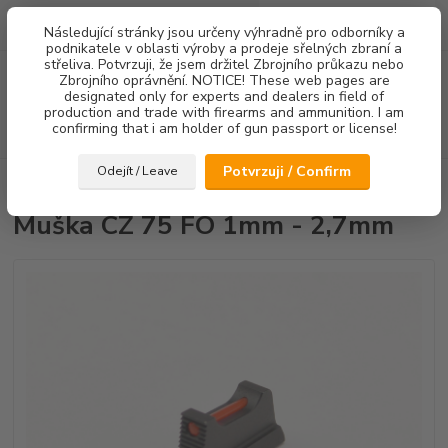
0
ks
Následující stránky jsou určeny výhradně pro odborníky a
za
0,00 Kč
podnikatele v oblasti výroby a prodeje sřelných zbraní a
střeliva. Potvrzuji, že jsem držitel Zbrojního průkazu nebo
Menu
Zbrojního oprávnění. NOTICE! These web pages are
designated only for experts and dealers in field of
production and trade with firearms and ammunition. I am
confirming that i am holder of gun passport or license!
Hledat
Potvrzuji / Confirm
Odejít / Leave
Úvod
Mířidla
Muška CZ 75 FO 1mm - 2,7mm
Muška CZ 75 FO 1mm - 2,7mm