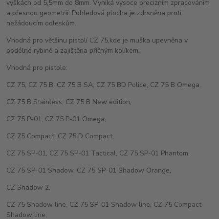
výškách od 5,5mm do 8mm. Vyniká vysoce precizním zpracováním
a přesnou geometrií. Pohledová plocha je zdrsněna proti
nežádoucím odleskům.
Vhodná pro většinu pistolí CZ 75,kde je muška upevněna v
podélné rybině a zajištěna příčným kolíkem.
Vhodná pro pistole:
CZ 75, CZ 75 B, CZ 75 B SA, CZ 75 BD Police, CZ 75 B Omega,
CZ 75 B Stainless, CZ 75 B New edition,
CZ 75 P-01, CZ 75 P-01 Omega,
CZ 75 Compact, CZ 75 D Compact,
CZ 75 SP-01, CZ 75 SP-01 Tactical, CZ 75 SP-01 Phantom,
CZ 75 SP-01 Shadow, CZ 75 SP-01 Shadow Orange,
CZ Shadow 2,
CZ 75 Shadow line, CZ 75 SP-01 Shadow line, CZ 75 Compact
Shadow line,