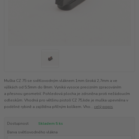
Muška CZ 75 se světlovodným vláknem 1mm široká 2,7mm a ve
výškách od 5,5mm do 8mm. Vyniká vysoce precizním zpracováním
a přesnou geometrií. Pohledová plocha je zdrsněna proti nežádoucím
odleskům. Vhodná pro většinu pistolí CZ 75,kde je muška upevněna v
podélné rybině a zajištěna příčným kolíkem. Vho...
celý popis
Dostupnost
Skladem 5 ks
Barva světlovodného vlákna