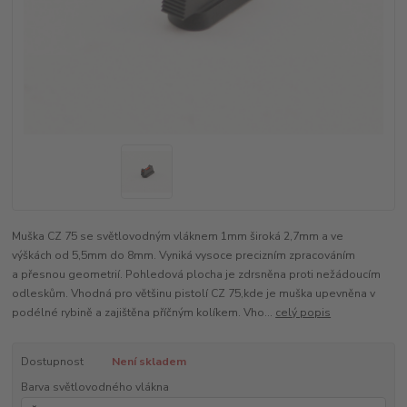
Muška CZ 75 se světlovodným vláknem 1mm široká 2,7mm a ve
výškách od 5,5mm do 8mm. Vyniká vysoce precizním zpracováním
a přesnou geometrií. Pohledová plocha je zdrsněna proti nežádoucím
odleskům. Vhodná pro většinu pistolí CZ 75,kde je muška upevněna v
podélné rybině a zajištěna příčným kolíkem. Vho...
celý popis
Dostupnost
Není skladem
Barva světlovodného vlákna