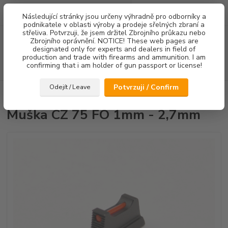
0
ks
Následující stránky jsou určeny výhradně pro odborníky a
za
0,00 Kč
podnikatele v oblasti výroby a prodeje sřelných zbraní a
střeliva. Potvrzuji, že jsem držitel Zbrojního průkazu nebo
Menu
Zbrojního oprávnění. NOTICE! These web pages are
designated only for experts and dealers in field of
production and trade with firearms and ammunition. I am
confirming that i am holder of gun passport or license!
Hledat
Potvrzuji / Confirm
Odejít / Leave
Úvod
Mířidla
Muška CZ 75 FO 1mm - 2,7mm
Muška CZ 75 FO 1mm - 2,7mm