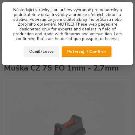
0
ks
Následující stránky jsou určeny výhradně pro odborníky a
za
0,00 Kč
podnikatele v oblasti výroby a prodeje sřelných zbraní a
střeliva. Potvrzuji, že jsem držitel Zbrojního průkazu nebo
Menu
Zbrojního oprávnění. NOTICE! These web pages are
designated only for experts and dealers in field of
production and trade with firearms and ammunition. I am
confirming that i am holder of gun passport or license!
Hledat
Potvrzuji / Confirm
Odejít / Leave
Úvod
Mířidla
Muška CZ 75 FO 1mm - 2,7mm
Muška CZ 75 FO 1mm - 2,7mm