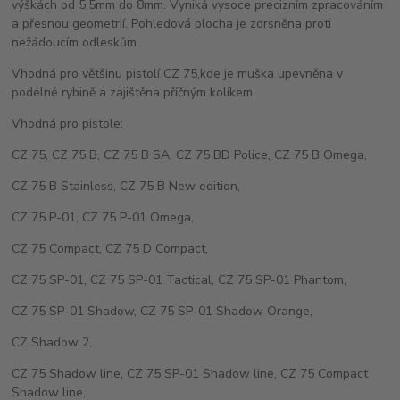
výškách od 5,5mm do 8mm. Vyniká vysoce precizním zpracováním
a přesnou geometrií. Pohledová plocha je zdrsněna proti
nežádoucím odleskům.
Vhodná pro většinu pistolí CZ 75,kde je muška upevněna v
podélné rybině a zajištěna příčným kolíkem.
Vhodná pro pistole:
CZ 75, CZ 75 B, CZ 75 B SA, CZ 75 BD Police, CZ 75 B Omega,
CZ 75 B Stainless, CZ 75 B New edition,
CZ 75 P-01, CZ 75 P-01 Omega,
CZ 75 Compact, CZ 75 D Compact,
CZ 75 SP-01, CZ 75 SP-01 Tactical, CZ 75 SP-01 Phantom,
CZ 75 SP-01 Shadow, CZ 75 SP-01 Shadow Orange,
CZ Shadow 2,
CZ 75 Shadow line, CZ 75 SP-01 Shadow line, CZ 75 Compact
Shadow line,