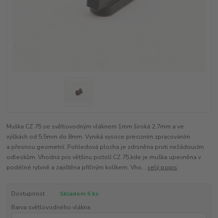
Muška CZ 75 se světlovodným vláknem 1mm široká 2,7mm a ve
výškách od 5,5mm do 8mm. Vyniká vysoce precizním zpracováním
a přesnou geometrií. Pohledová plocha je zdrsněna proti nežádoucím
odleskům. Vhodná pro většinu pistolí CZ 75,kde je muška upevněna v
podélné rybině a zajištěna příčným kolíkem. Vho...
celý popis
Dostupnost
Skladem 5 ks
Barva světlovodného vlákna