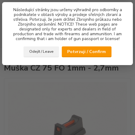
0
ks
Následující stránky jsou určeny výhradně pro odborníky a
za
0,00 Kč
podnikatele v oblasti výroby a prodeje sřelných zbraní a
střeliva. Potvrzuji, že jsem držitel Zbrojního průkazu nebo
Menu
Zbrojního oprávnění. NOTICE! These web pages are
designated only for experts and dealers in field of
production and trade with firearms and ammunition. I am
confirming that i am holder of gun passport or license!
Hledat
Potvrzuji / Confirm
Odejít / Leave
Úvod
Mířidla
Muška CZ 75 FO 1mm - 2,7mm
Muška CZ 75 FO 1mm - 2,7mm