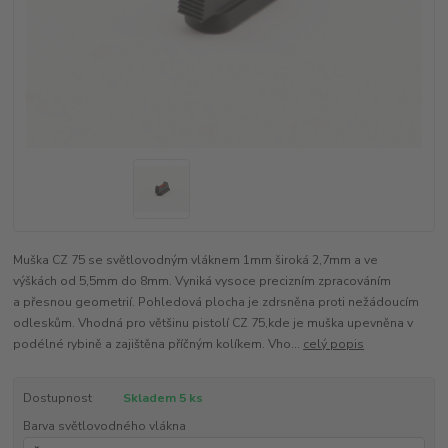
Muška CZ 75 se světlovodným vláknem 1mm široká 2,7mm a ve
výškách od 5,5mm do 8mm. Vyniká vysoce precizním zpracováním
a přesnou geometrií. Pohledová plocha je zdrsněna proti nežádoucím
odleskům. Vhodná pro většinu pistolí CZ 75,kde je muška upevněna v
podélné rybině a zajištěna příčným kolíkem. Vho...
celý popis
Dostupnost
Skladem 5 ks
Barva světlovodného vlákna