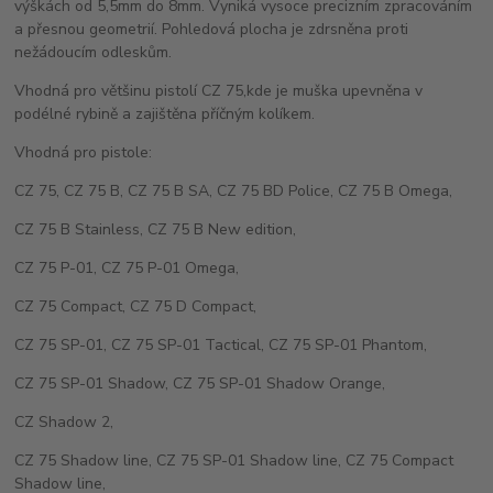
výškách od 5,5mm do 8mm. Vyniká vysoce precizním zpracováním
a přesnou geometrií. Pohledová plocha je zdrsněna proti
nežádoucím odleskům.
Vhodná pro většinu pistolí CZ 75,kde je muška upevněna v
podélné rybině a zajištěna příčným kolíkem.
Vhodná pro pistole:
CZ 75, CZ 75 B, CZ 75 B SA, CZ 75 BD Police, CZ 75 B Omega,
CZ 75 B Stainless, CZ 75 B New edition,
CZ 75 P-01, CZ 75 P-01 Omega,
CZ 75 Compact, CZ 75 D Compact,
CZ 75 SP-01, CZ 75 SP-01 Tactical, CZ 75 SP-01 Phantom,
CZ 75 SP-01 Shadow, CZ 75 SP-01 Shadow Orange,
CZ Shadow 2,
CZ 75 Shadow line, CZ 75 SP-01 Shadow line, CZ 75 Compact
Shadow line,