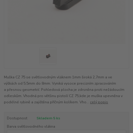
Muška CZ 75 se světlovodným vláknem 1mm široká 2,7mm a ve
výškách od 5,5mm do 8mm. Vyniká vysoce precizním zpracováním
a přesnou geometrií. Pohledová plocha je zdrsněna proti nežádoucím
odleskům. Vhodná pro většinu pistolí CZ 75,kde je muška upevněna v
podélné rybině a zajištěna příčným kolíkem. Vho...
celý popis
Dostupnost
Skladem 5 ks
Barva světlovodného vlákna