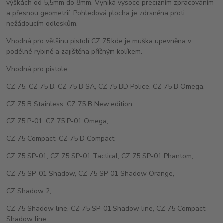
výškách od 5,5mm do 8mm. Vyniká vysoce precizním zpracováním
a přesnou geometrií. Pohledová plocha je zdrsněna proti
nežádoucím odleskům.
Vhodná pro většinu pistolí CZ 75,kde je muška upevněna v
podélné rybině a zajištěna příčným kolíkem.
Vhodná pro pistole:
CZ 75, CZ 75 B, CZ 75 B SA, CZ 75 BD Police, CZ 75 B Omega,
CZ 75 B Stainless, CZ 75 B New edition,
CZ 75 P-01, CZ 75 P-01 Omega,
CZ 75 Compact, CZ 75 D Compact,
CZ 75 SP-01, CZ 75 SP-01 Tactical, CZ 75 SP-01 Phantom,
CZ 75 SP-01 Shadow, CZ 75 SP-01 Shadow Orange,
CZ Shadow 2,
CZ 75 Shadow line, CZ 75 SP-01 Shadow line, CZ 75 Compact
Shadow line,