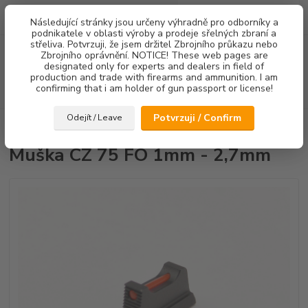
0
ks
Následující stránky jsou určeny výhradně pro odborníky a
za
0,00 Kč
podnikatele v oblasti výroby a prodeje sřelných zbraní a
střeliva. Potvrzuji, že jsem držitel Zbrojního průkazu nebo
Menu
Zbrojního oprávnění. NOTICE! These web pages are
designated only for experts and dealers in field of
production and trade with firearms and ammunition. I am
confirming that i am holder of gun passport or license!
Hledat
Potvrzuji / Confirm
Odejít / Leave
Úvod
Mířidla
Muška CZ 75 FO 1mm - 2,7mm
Muška CZ 75 FO 1mm - 2,7mm