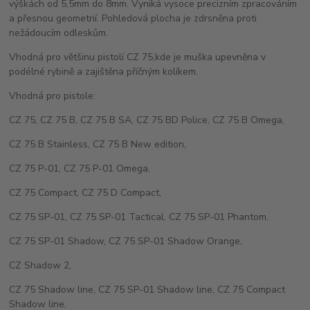
výškách od 5,5mm do 8mm. Vyniká vysoce precizním zpracováním
a přesnou geometrií. Pohledová plocha je zdrsněna proti
nežádoucím odleskům.
Vhodná pro většinu pistolí CZ 75,kde je muška upevněna v
podélné rybině a zajištěna příčným kolíkem.
Vhodná pro pistole:
CZ 75, CZ 75 B, CZ 75 B SA, CZ 75 BD Police, CZ 75 B Omega,
CZ 75 B Stainless, CZ 75 B New edition,
CZ 75 P-01, CZ 75 P-01 Omega,
CZ 75 Compact, CZ 75 D Compact,
CZ 75 SP-01, CZ 75 SP-01 Tactical, CZ 75 SP-01 Phantom,
CZ 75 SP-01 Shadow, CZ 75 SP-01 Shadow Orange,
CZ Shadow 2,
CZ 75 Shadow line, CZ 75 SP-01 Shadow line, CZ 75 Compact
Shadow line,