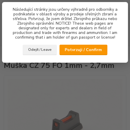
0
ks
Následující stránky jsou určeny výhradně pro odborníky a
za
0,00 Kč
podnikatele v oblasti výroby a prodeje sřelných zbraní a
střeliva. Potvrzuji, že jsem držitel Zbrojního průkazu nebo
Menu
Zbrojního oprávnění. NOTICE! These web pages are
designated only for experts and dealers in field of
production and trade with firearms and ammunition. I am
confirming that i am holder of gun passport or license!
Hledat
Potvrzuji / Confirm
Odejít / Leave
Úvod
Mířidla
Muška CZ 75 FO 1mm - 2,7mm
Muška CZ 75 FO 1mm - 2,7mm