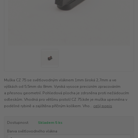
Muška CZ 75 se světlovodným vláknem 1mm široká 2,7mm a ve
výškách od 5,5mm do 8mm. Vyniká vysoce precizním zpracováním
a přesnou geometrií. Pohledová plocha je zdrsněna proti nežádoucím
odleskům. Vhodná pro většinu pistolí CZ 75,kde je muška upevněna v
podélné rybině a zajištěna příčným kolíkem. Vho...
celý popis
Dostupnost
Skladem 5 ks
Barva světlovodného vlákna