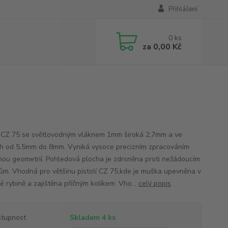
Přihlášení
0
ks
za
0,00 Kč
CZ 75 se světlovodným vláknem 1mm široká 2,7mm a ve
h od 5,5mm do 8mm. Vyniká vysoce precizním zpracováním
nou geometrií. Pohledová plocha je zdrsněna proti nežádoucím
ům. Vhodná pro většinu pistolí CZ 75,kde je muška upevněna v
é rybině a zajištěna příčným kolíkem. Vho...
celý popis
tupnost
Skladem 4 ks