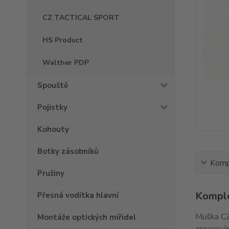
CZ TACTICAL SPORT
HS Product
Walther PDP
Spouště
Pojistky
Kohouty
Botky zásobníků
Kompl
Pružiny
Komple
Přesná vodítka hlavní
Muška CZ
Montáže optických mířidel
zpracován