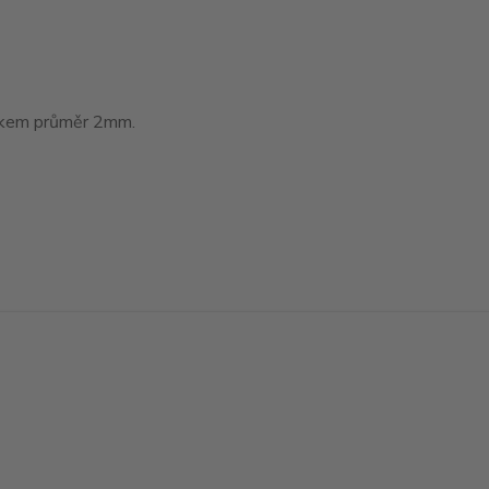
tákem průměr 2mm.
Vytvořeno na
Eshop-rychle.cz