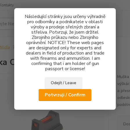
Kontakty
Následující stránky jsou určeny výhradně
pro odborníky a podnikatele v oblasti
Hledat
výroby a prodeje sřelných zbraní a
střeliva. Potvrzuji, že jsem držitel
Zbrojního průkazu nebo Zbrojního
oprávnění. NOTICE! These web pages
ířidla
Muška CZ 75 FO 1mm - 2,7mm
are designated only for experts and
dealers in field of production and trade
with firearms and ammunition. I am
ka CZ 75 FO 1mm - 2,7mm
confirming that i am holder of gun
passport or license!
Muška 
Odejít / Leave
výškác
a přes
Potvrzuji / Confirm
odlesk
podéln
Dos