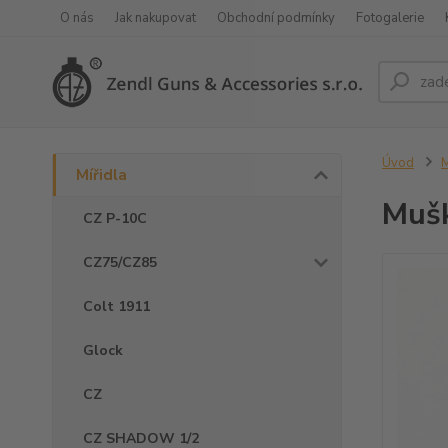
O nás
Jak nakupovat
Obchodní podmínky
Fotogalerie
Úvod
M
Mířidla
Muš
CZ P-10C
CZ75/CZ85
Colt 1911
Glock
CZ
CZ SHADOW 1/2