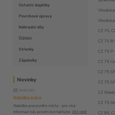
Ostatní doplňky
Vhodná pr
Povrchové úpravy
Vhodná pr
Náhradní díly
CZ 75, C
Čištění
CZ 75 B 
Střenky
CZ 75 P-
Zápalníky
CZ 75 Co
CZ 75 SP
Novinky
CZ 75 SP
24.08.2023
CZ Shado
Nabídka práce
CZ 75 Sh
Nabídka pracovního místa - pro více
informací nás prosím kontaktujte.
číst celé
CZ 85, C