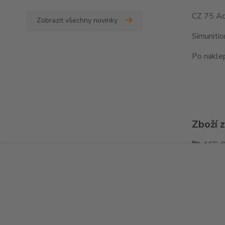
CZ 75 Ad
Zobrazit všechny novinky
Simuniti
Po naklep
Zboží 
Mířid