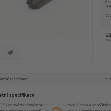
Bar
vlá
Výš
68
566
etní specifikace
tní specifikace
 75 se světlovodným vláknem 1mm široká 2,7mm a ve výškách 
ím a přesnou geometrií. Pohledová plocha je zdrsněna proti ne