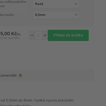
va světlovodného
kna
ka mušky
5,00 Kč
/
ks
Přidat do košíku
,12 Kč
bez DPH
Komentáře
0
od 5,5mm do 8mm. Vyniká vysoce precizním
žádoucím odleskům.