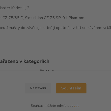
apter Kadet 1, 2,
on CZ 75/85 D, Simunition CZ 75 SP-01 Phantom.
nutí mušky do závěru je nutné ji opatrně svrtat se závěrem vr
zařazeno v kategoriích
la
Mušky
Souhlasím
Nastavení
Souhlas můžete odmítnout
zde
.