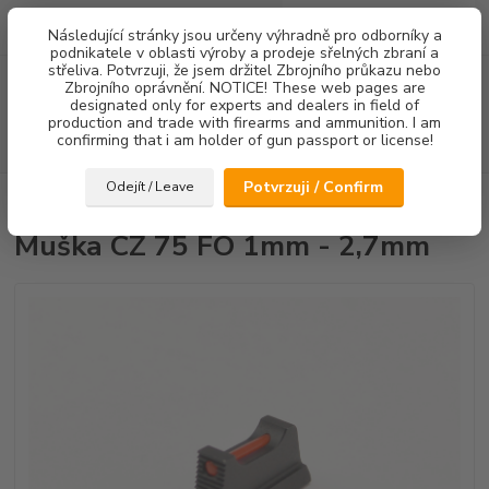
0
ks
Následující stránky jsou určeny výhradně pro odborníky a
za
0,00 Kč
podnikatele v oblasti výroby a prodeje sřelných zbraní a
střeliva. Potvrzuji, že jsem držitel Zbrojního průkazu nebo
Menu
Zbrojního oprávnění. NOTICE! These web pages are
designated only for experts and dealers in field of
production and trade with firearms and ammunition. I am
confirming that i am holder of gun passport or license!
Hledat
Potvrzuji / Confirm
Odejít / Leave
Úvod
Mířidla
Muška CZ 75 FO 1mm - 2,7mm
Muška CZ 75 FO 1mm - 2,7mm