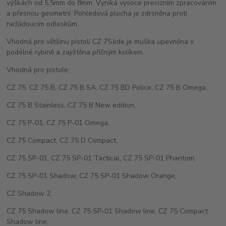
výškách od 5,5mm do 8mm. Vyniká vysoce precizním zpracováním
a přesnou geometrií. Pohledová plocha je zdrsněna proti
nežádoucím odleskům.
Vhodná pro většinu pistolí CZ 75,kde je muška upevněna v
podélné rybině a zajištěna příčným kolíkem.
Vhodná pro pistole:
CZ 75, CZ 75 B, CZ 75 B SA, CZ 75 BD Police, CZ 75 B Omega,
CZ 75 B Stainless, CZ 75 B New edition,
CZ 75 P-01, CZ 75 P-01 Omega,
CZ 75 Compact, CZ 75 D Compact,
CZ 75 SP-01, CZ 75 SP-01 Tactical, CZ 75 SP-01 Phantom,
CZ 75 SP-01 Shadow, CZ 75 SP-01 Shadow Orange,
CZ Shadow 2,
CZ 75 Shadow line, CZ 75 SP-01 Shadow line, CZ 75 Compact
Shadow line,