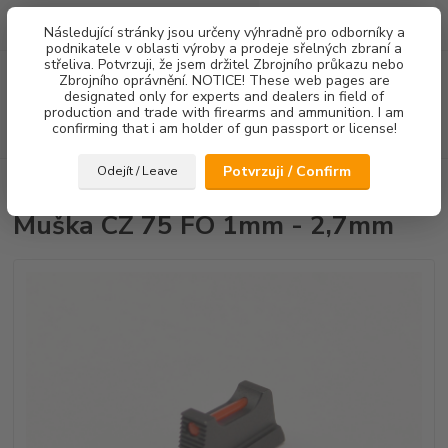
0
ks
Následující stránky jsou určeny výhradně pro odborníky a
za
0,00 Kč
podnikatele v oblasti výroby a prodeje sřelných zbraní a
střeliva. Potvrzuji, že jsem držitel Zbrojního průkazu nebo
Menu
Zbrojního oprávnění. NOTICE! These web pages are
designated only for experts and dealers in field of
production and trade with firearms and ammunition. I am
confirming that i am holder of gun passport or license!
Hledat
Potvrzuji / Confirm
Odejít / Leave
Úvod
Mířidla
Muška CZ 75 FO 1mm - 2,7mm
Muška CZ 75 FO 1mm - 2,7mm