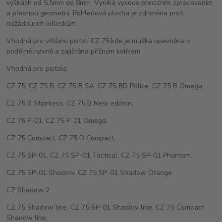
výškách od 5,5mm do 8mm. Vyniká vysoce precizním zpracováním
a přesnou geometrií. Pohledová plocha je zdrsněna proti
nežádoucím odleskům.
Vhodná pro většinu pistolí CZ 75,kde je muška upevněna v
podélné rybině a zajištěna příčným kolíkem.
Vhodná pro pistole:
CZ 75, CZ 75 B, CZ 75 B SA, CZ 75 BD Police, CZ 75 B Omega,
CZ 75 B Stainless, CZ 75 B New edition,
CZ 75 P-01, CZ 75 P-01 Omega,
CZ 75 Compact, CZ 75 D Compact,
CZ 75 SP-01, CZ 75 SP-01 Tactical, CZ 75 SP-01 Phantom,
CZ 75 SP-01 Shadow, CZ 75 SP-01 Shadow Orange,
CZ Shadow 2,
CZ 75 Shadow line, CZ 75 SP-01 Shadow line, CZ 75 Compact
Shadow line,