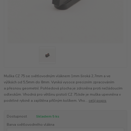
Muška CZ 75 se světlovodným vláknem 1mm široká 2,7mm a ve
výškách od 5,5mm do 8mm. Vyniká vysoce precizním zpracováním
a přesnou geometrií. Pohledová plocha je zdrsněna proti nežádoucím
odleskům. Vhodná pro většinu pistolí CZ 75,kde je muška upevněna v
podélné rybině a zajištěna příčným kolíkem. Vho...
celý popis
Dostupnost
Skladem 5 ks
Barva světlovodného vlákna